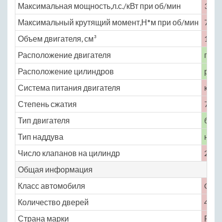
Максимальная мощность,л.с./кВт при об/мин
35 /
Максимальный крутящий момент,Н*м при об/мин
71 п
Объем двигателя, см³
1220
Расположение двигателя
пере
Расположение цилиндров
рядн
Система питания двигателя
карб
Степень сжатия
7
Тип двигателя
бенз
Тип наддува
нет
Число клапанов на цилиндр
2
Общая информация
Класс автомобиля
C
Количество дверей
4
Страна марки
Росс