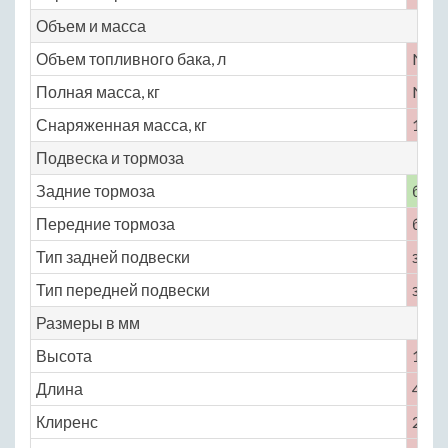
Объем и масса
Объем топливного бака, л
No
Полная масса, кг
No
Снаряженная масса, кг
1180
Подвеска и тормоза
Задние тормоза
бар
Передние тормоза
бар
Тип задней подвески
зави
Тип передней подвески
зави
Размеры в мм
Высота
1683
Длина
4055
Клиренс
220