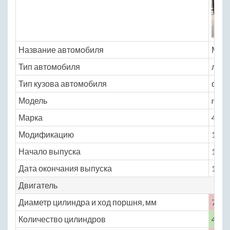
Название автомобиля
Моск
Тип автомобиля
легк
Тип кузова автомобиля
седа
Модель
mosc
Марка
410
Модификацию
1.2 M
Начало выпуска
1957
Дата окончания выпуска
1961
Двигатель
Диаметр цилиндра и ход поршня, мм
72 ×
Количество цилиндров
4