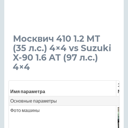
Москвич 410 1.2 MT
(35 л.с.) 4×4 vs Suzuki
X-90 1.6 AT (97 л.с.)
4×4
Знач
Имя параметра
Моск
Основные параметры
Фото машины