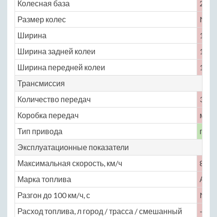
Колесная база
2377
Размер колес
No
Ширина
1540
Ширина задней колеи
1220
Ширина передней колеи
1220
Трансмиссия
Количество передач
3
Коробка передач
меха
Тип привода
пол
Эксплуатационные показатели
Максимальная скорость, км/ч
85
Марка топлива
АИ-
Разгон до 100 км/ч, с
No
Расход топлива, л город / трасса / смешанный
— / 1