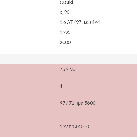
suzuki
x_90
1.6 AT (97 л.с.) 4×4
1995
2000
75 × 90
4
97 / 71 при 5600
132 при 4000