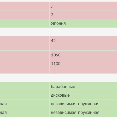
J
2
Япония
42
1360
1100
барабанные
дисковые
нная
независимая, пружинная
нная
независимая, пружинная