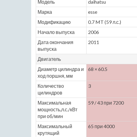
Модель
daihatsu
Марка
esse
Модификацию
0.7 MT (59 л.с.)
Начало выпуска
2006
Дата окончания
2011
выпуска
Двигатель
Диаметр цилиндра и
68 × 60.5
ход поршня, мм
Количество
3
цилиндров
Максимальная
59 / 43 при 7200
мощность,л.с./кВт
при об/мин
Максимальный
65 при 4000
крутящий