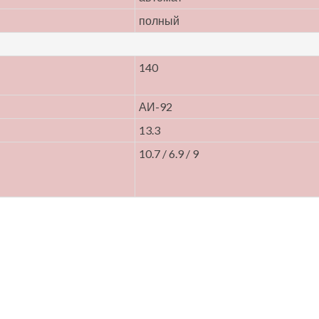
полный
140
АИ-92
13.3
10.7 / 6.9 / 9