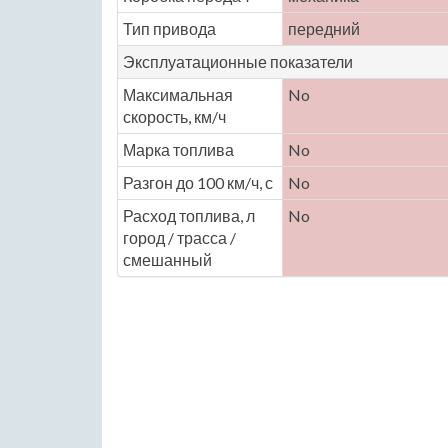
Тип привода
передний
Эксплуатационные показатели
Максимальная
No
скорость, км/ч
Марка топлива
No
Разгон до 100 км/ч, с
No
Расход топлива, л
No
город / трасса /
смешанный