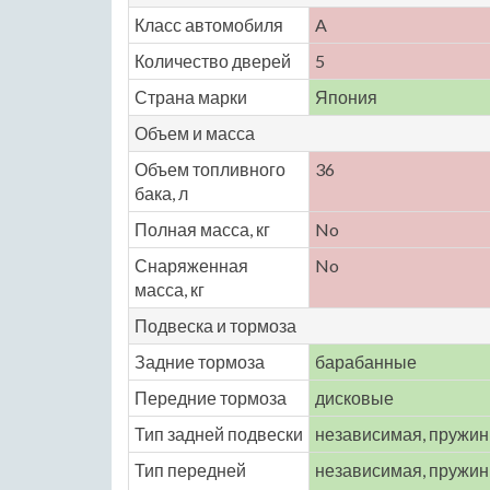
Класс автомобиля
A
Количество дверей
5
Страна марки
Япония
Объем и масса
Объем топливного
36
бака, л
Полная масса, кг
No
Снаряженная
No
масса, кг
Подвеска и тормоза
Задние тормоза
барабанные
Передние тормоза
дисковые
Тип задней подвески
независимая, пружи
Тип передней
независимая, пружи