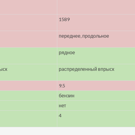
1589
переднее, продольное
рядное
ыск
распределенный впрыск
9.5
бензин
нет
4