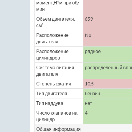
момент,Н*м при об/
мин
Объем двигателя,
659
см³
Расположение
No
двигателя
Расположение
рядное
цилиндров
Система питания
распределенный впр
двигателя
Степень сжатия
10.5
Тип двигателя
бензин
Тип наддува
нет
Число клапанов на
4
цилиндр
Общая информация