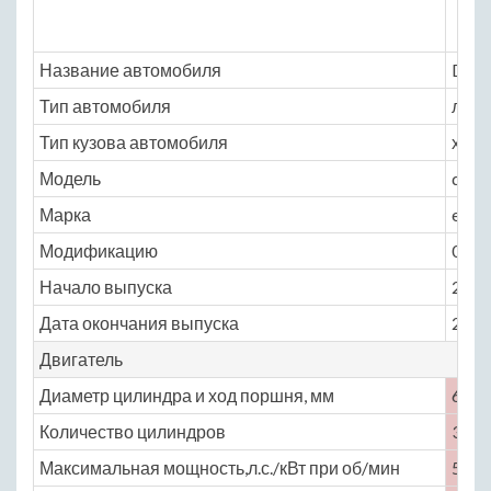
Название автомобиля
Daih
Тип автомобиля
легк
Тип кузова автомобиля
хэтчб
Модель
daih
Марка
esse
Модификацию
0.7 M
Начало выпуска
2006
Дата окончания выпуска
2011
Двигатель
Диаметр цилиндра и ход поршня, мм
68 × 
Количество цилиндров
3
Максимальная мощность,л.с./кВт при об/мин
59 /