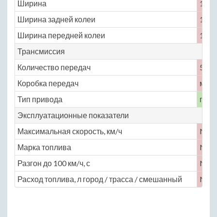
Ширина
1475
Ширина задней колеи
1290
Ширина передней колеи
1310
Трансмиссия
Количество передач
5
Коробка передач
меха
Тип привода
пере
Эксплуатационные показатели
Максимальная скорость, км/ч
No
Марка топлива
No
Разгон до 100 км/ч, с
No
Расход топлива, л город / трасса / смешанный
No