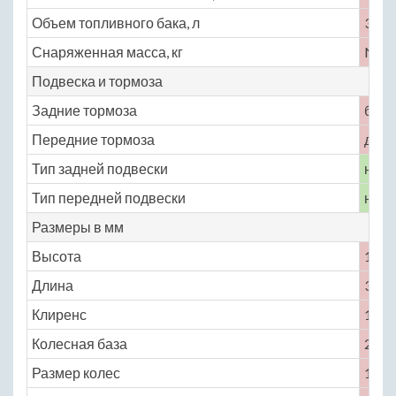
Объем топливного бака, л
36
Снаряженная масса, кг
No
Подвеска и тормоза
Задние тормоза
бар
Передние тормоза
диск
Тип задней подвески
неза
Тип передней подвески
неза
Размеры в мм
Высота
1470
Длина
3395
Клиренс
145
Колесная база
2390
Размер колес
155 /