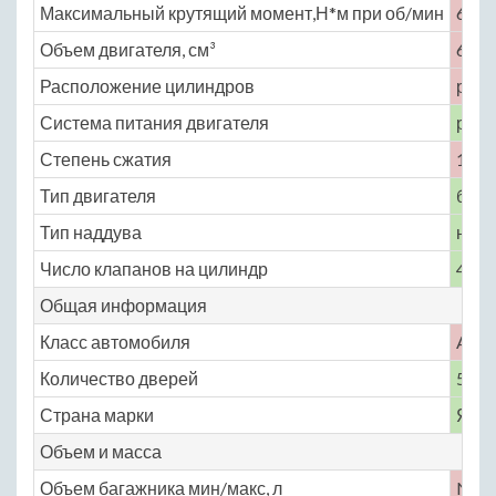
Максимальный крутящий момент,Н*м при об/мин
65 п
Объем двигателя, см³
659
Расположение цилиндров
рядн
Система питания двигателя
расп
Степень сжатия
10.5
Тип двигателя
бенз
Тип наддува
нет
Число клапанов на цилиндр
4
Общая информация
Класс автомобиля
A
Количество дверей
5
Страна марки
Япо
Объем и масса
Объем багажника мин/макс, л
No