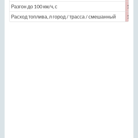
Разгон до 100 км/ч, с
19
Расход топлива, л город / трасса / смешанный
11.5 /