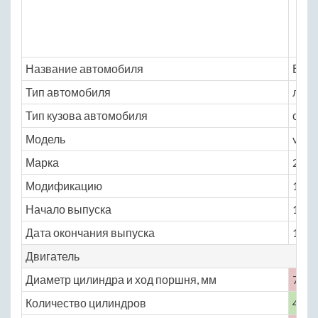
Название автомобиля
ВАЗ 
Тип автомобиля
легк
Тип кузова автомобиля
седа
Модель
vaz
Марка
2103
Модификацию
1.5 M
Начало выпуска
1972
Дата окончания выпуска
1983
Двигатель
Диаметр цилиндра и ход поршня, мм
76 ×
Количество цилиндров
4