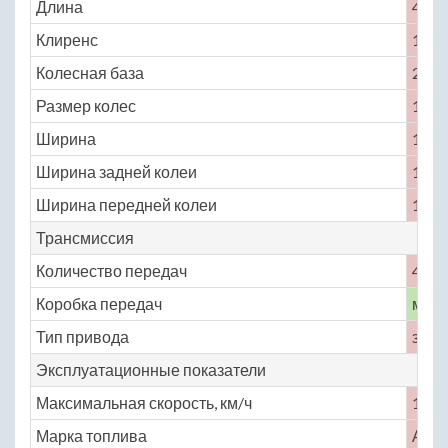
Длина
4116
Клиренс
170
Колесная база
2424
Размер колес
175 /
Ширина
1611
Ширина задней колеи
1321
Ширина передней колеи
1365
Трансмиссия
Количество передач
4
Коробка передач
меха
Тип привода
задн
Эксплуатационные показатели
Максимальная скорость, км/ч
150
Марка топлива
АИ-