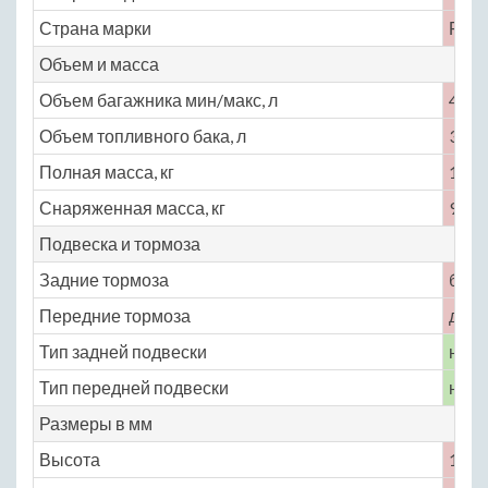
Страна марки
Росс
Объем и масса
Объем багажника мин/макс, л
400
Объем топливного бака, л
39
Полная масса, кг
1430
Снаряженная масса, кг
965
Подвеска и тормоза
Задние тормоза
бар
Передние тормоза
диск
Тип задней подвески
неза
Тип передней подвески
неза
Размеры в мм
Высота
1440