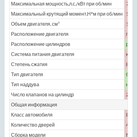
Максимальная мощность,л.с./кВт при об/мин
75 /
Максимальный крутящий момент,Н*м при об/мин
104 
Объем двигателя, см³
1450
Расположение двигателя
пере
Расположение цилиндров
рядн
Система питания двигателя
карб
Степень сжатия
8.5
Тип двигателя
бенз
Тип наддува
нет
Число клапанов на цилиндр
2
Общая информация
Класс автомобиля
B
Количество дверей
4
Сборка модели
No