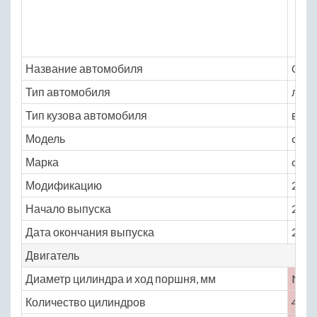
Название автомобиля
Chan
Тип автомобиля
легк
Тип кузова автомобиля
внед
Модель
chan
Марка
cs6
Модификацию
2.2 M
Начало выпуска
2007
Дата окончания выпуска
2009
Двигатель
Диаметр цилиндра и ход поршня, мм
No
Количество цилиндров
4