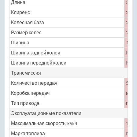
Длина
5065
Клиренс
225
Колесная база
2006
Размер колес
235 /
Ширина
1800
Ширина задней колеи
No
Ширина передней колеи
No
Трансмиссия
Количество передач
5
Коробка передач
меха
Тип привода
пол
Эксплуатационные показатели
Максимальная скорость, км/ч
130
Марка топлива
No