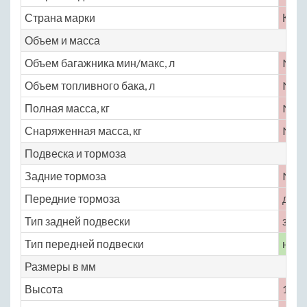
Страна марки
Кита
Объем и масса
Объем багажника мин/макс, л
No
Объем топливного бака, л
No
Полная масса, кг
No
Снаряженная масса, кг
No
Подвеска и тормоза
Задние тормоза
No
Передние тормоза
диск
Тип задней подвески
зави
Тип передней подвески
неза
Размеры в мм
Высота
1710