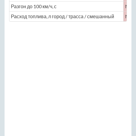
Разгон до 100 км/ч, с
No
Расход топлива, л город / трасса / смешанный
No