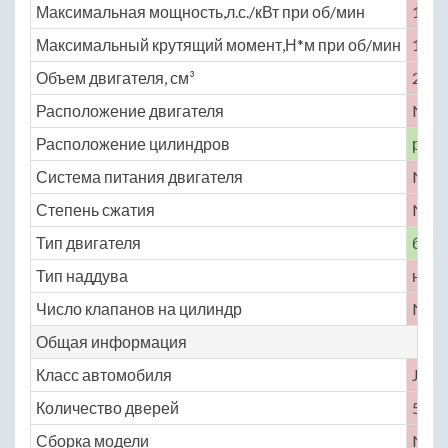
Максимальная мощность,л.с./кВт при об/мин
103 
Максимальный крутящий момент,Н*м при об/мин
193 
Объем двигателя, см³
2237
Расположение двигателя
No
Расположение цилиндров
рядн
Система питания двигателя
No
Степень сжатия
No
Тип двигателя
бенз
Тип наддува
нет
Число клапанов на цилиндр
No
Общая информация
Класс автомобиля
J
Количество дверей
5
Сборка модели
No