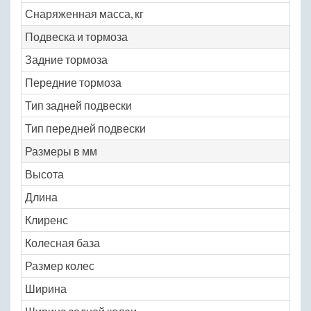
Снаряженная масса, кг
12
Подвеска и тормоза
Задние тормоза
ди
Передние тормоза
ди
Тип задней подвески
по
Тип передней подвески
не
Размеры в мм
Высота
15
Длина
44
Клиренс
15
Колесная база
26
Размер колес
195
Ширина
16