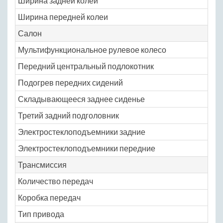
Ширина задней колеи
14
Ширина передней колеи
14
Салон
Мультифункциональное рулевое колесо
Ye
Передний центральный подлокотник
Ye
Подогрев передних сидений
Ye
Складывающееся заднее сиденье
Ye
Третий задний подголовник
Ye
Электростеклоподъемники задние
Ye
Электростеклоподъемники передние
Ye
Трансмиссия
Количество передач
4
Коробка передач
ав
Тип привода
пе