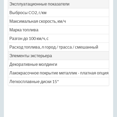
Эксплуатационные показатели
Выбросы CO2, г/км
16
Максимальная скорость, км/ч
17
Марка топлива
АИ
Разгон до 100 км/ч, с
12
Расход топлива, л город / трасса / смешанный
10 
Элементы экстерьера
Декоративные молдинги
Ye
Лакокрасочное покрытие металлик - платная опция
Ye
Легкосплавные диски 15"
Ye