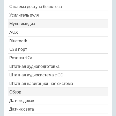
Система доступа без ключа
Ye
Усилитель руля
Ye
Мультимедиа
AUX
Ye
Bluetooth
Ye
USB порт
Ye
Розетка 12V
Ye
Штатная аудиоподготовка
Ye
Штатная аудиосистема с CD
Ye
Штатная навигационная система
Ye
Обзор
Датчик дождя
Ye
Датчик света
Ye