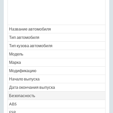
Название автомобиля
Ni
Тип автомобиля
ле
Тип кузова автомобиля
се
Модель
nis
Марка
tii
Модификацию
Ele
Начало выпуска
20
Дата окончания выпуска
20
Безопасность
ABS
Ye
ESP
Ye