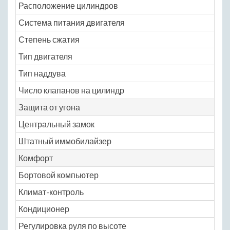
Расположение цилиндров
ря
Система питания двигателя
ра
Степень сжатия
10
Тип двигателя
бе
Тип наддува
не
Число клапанов на цилиндр
4
Защита от угона
Центральный замок
Ye
Штатный иммобилайзер
Ye
Комфорт
Бортовой компьютер
Ye
Климат-контроль
Ye
Кондиционер
Ye
Регулировка руля по высоте
Ye