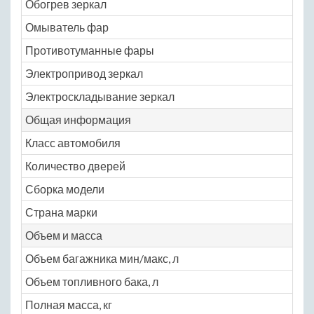
Обогрев зеркал
Ye
Омыватель фар
Ye
Противотуманные фары
Ye
Электропривод зеркал
Ye
Электроскладывание зеркал
Ye
Общая информация
Класс автомобиля
C
Количество дверей
4
Сборка модели
Ме
Страна марки
Яп
Объем и масса
Объем багажника мин/макс, л
46
Объем топливного бака, л
52
Полная масса, кг
17