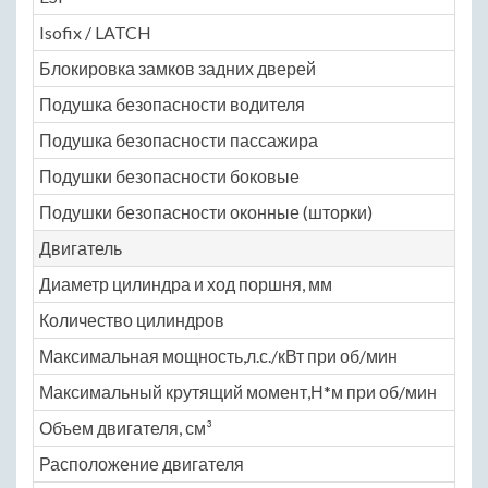
Isofix / LATCH
Ye
Блокировка замков задних дверей
Ye
Подушка безопасности водителя
Ye
Подушка безопасности пассажира
Ye
Подушки безопасности боковые
Ye
Подушки безопасности оконные (шторки)
Ye
Двигатель
Диаметр цилиндра и ход поршня, мм
78 
Количество цилиндров
4
Максимальная мощность,л.с./кВт при об/мин
11
Максимальный крутящий момент,Н*м при об/мин
15
Объем двигателя, см³
15
Расположение двигателя
пе