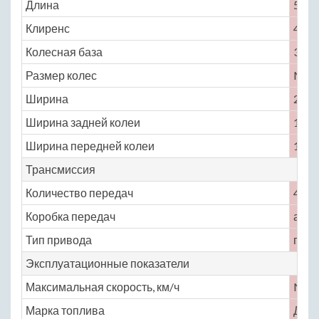
Длина
5090
Клиренс
420
Колесная база
3395
Размер колес
No
Ширина
2170
Ширина задней колеи
1775
Ширина передней колеи
1795
Трансмиссия
Количество передач
4
Коробка передач
авто
Тип привода
пол
Эксплуатационные показатели
Максимальная скорость, км/ч
No
Марка топлива
ДТ