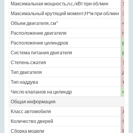
Максимальная мощность,л.с./кВт при об/мин
155 
Максимальный крутящий момент,Н*м при об/мин
382 
Объем двигателя, см³
4104
Расположение двигателя
пере
Расположение цилиндров
рядн
Система питания двигателя
расп
Степень сжатия
17.8
Тип двигателя
дизе
Тип наддува
турб
Число клапанов на цилиндр
4
Общая информация
Класс автомобиля
J
Количество дверей
5
Сборка модели
Япо