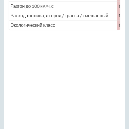
Разгон до 100 км/ч, с
No
Расход топлива, л город / трасса / смешанный
No
Экологический класс
No