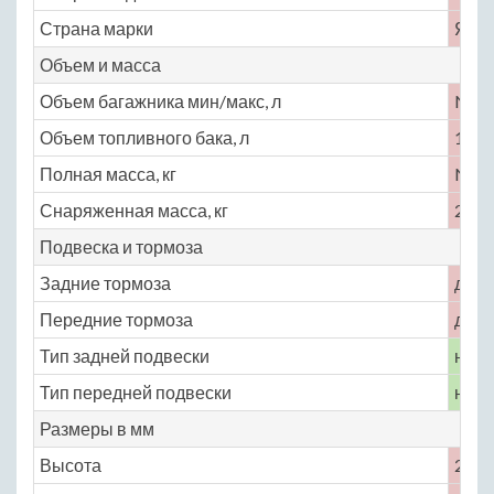
Страна марки
Япо
Объем и масса
Объем багажника мин/макс, л
No
Объем топливного бака, л
108
Полная масса, кг
No
Снаряженная масса, кг
2850
Подвеска и тормоза
Задние тормоза
диск
Передние тормоза
диск
Тип задней подвески
неза
Тип передней подвески
неза
Размеры в мм
Высота
2075