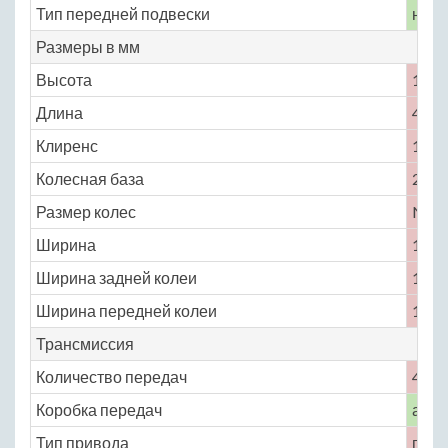
Тип передней подвески
неза
Размеры в мм
Высота
1351
Длина
4133
Клиренс
150
Колесная база
2380
Размер колес
No
Ширина
1661
Ширина задней колеи
1415
Ширина передней колеи
1430
Трансмиссия
Количество передач
4
Коробка передач
авто
Тип привода
пере