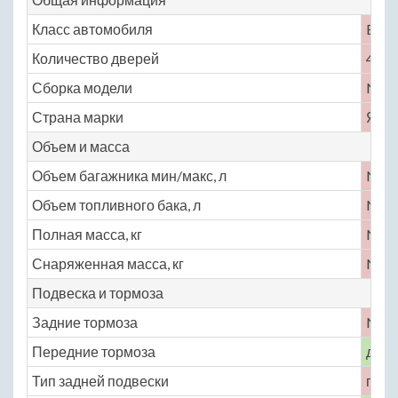
Класс автомобиля
B
Количество дверей
4
Сборка модели
No
Страна марки
Япо
Объем и масса
Объем багажника мин/макс, л
No
Объем топливного бака, л
No
Полная масса, кг
No
Снаряженная масса, кг
No
Подвеска и тормоза
Задние тормоза
No
Передние тормоза
диск
Тип задней подвески
полу