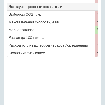
Эксплуатационные показатели
Выбросы CO2, г/км
No
Максимальная скорость, км/ч
No
Марка топлива
АИ-
Разгон до 100 км/ч, с
No
Расход топлива, л город / трасса / смешанный
No
Экологический класс
No