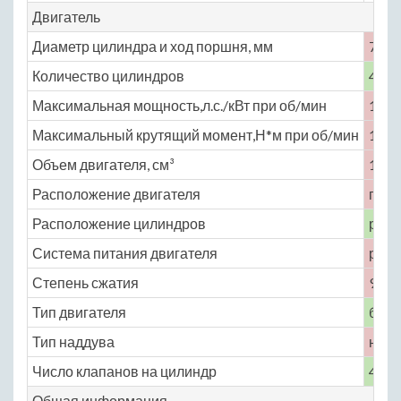
Двигатель
Диаметр цилиндра и ход поршня, мм
78 ×
Количество цилиндров
4
Максимальная мощность,л.с./кВт при об/мин
100 
Максимальный крутящий момент,Н*м при об/мин
130 
Объем двигателя, см³
1498
Расположение двигателя
пере
Расположение цилиндров
рядн
Система питания двигателя
расп
Степень сжатия
9
Тип двигателя
бенз
Тип наддува
нет
Число клапанов на цилиндр
4
Общая информация