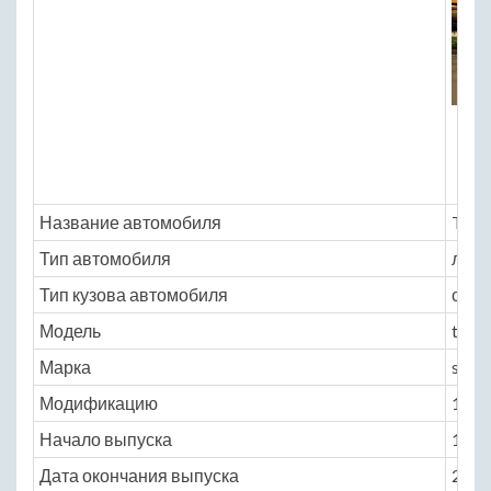
Название автомобиля
Toyo
Тип автомобиля
легк
Тип кузова автомобиля
седа
Модель
toyo
Марка
solu
Модификацию
1.5 A
Начало выпуска
1996
Дата окончания выпуска
2003