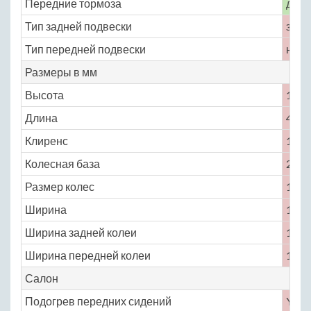
Передние тормоза
диск
Тип задней подвески
зави
Тип передней подвески
неза
Размеры в мм
Высота
1492
Длина
4139
Клиренс
140
Колесная база
2527
Размер колес
185 /
Ширина
1686
Ширина задней колеи
1422
Ширина передней колеи
1448
Салон
Подогрев передних сидений
Yes