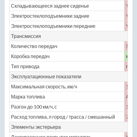
Складывающееся заднее сиденье
Yes
Электростеклоподъемники задние
Yes
Электростеклоподъемники передние
Yes
Трансмиссия
Количество передач
5
Коробка передач
меха
Тип привода
пере
Эксплуатационные показатели
Максимальная скорость, км/ч
160
Марка топлива
АИ-
Разгон до 100 км/ч, с
13
Расход топлива, л город / трасса / смешанный
7.7 / 
Элементы экстерьера
Лакокрасочное покрытие металлик
Yes