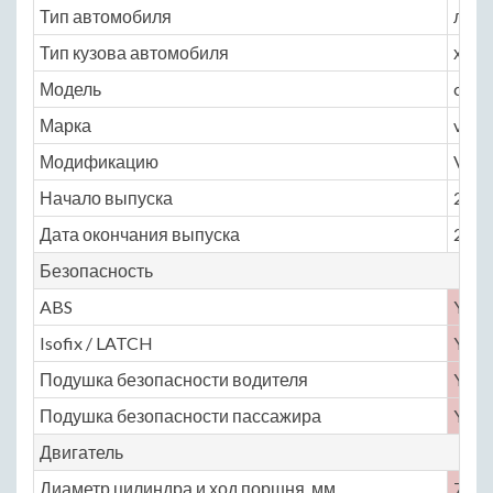
Тип автомобиля
легк
Тип кузова автомобиля
хэтчб
Модель
cher
Марка
very
Модификацию
VR14
Начало выпуска
2011
Дата окончания выпуска
2016
Безопасность
ABS
Yes
Isofix / LATCH
Yes
Подушка безопасности водителя
Yes
Подушка безопасности пассажира
Yes
Двигатель
Диаметр цилиндра и ход поршня, мм
77.4 