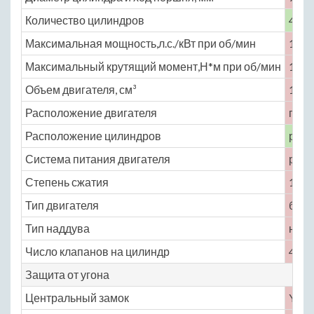
Количество цилиндров
4
Максимальная мощность,л.с./кВт при об/мин
109 
Максимальный крутящий момент,Н*м при об/мин
140 
Объем двигателя, см³
1497
Расположение двигателя
пере
Расположение цилиндров
рядн
Система питания двигателя
расп
Степень сжатия
10.5
Тип двигателя
бенз
Тип наддува
нет
Число клапанов на цилиндр
4
Защита от угона
Центральный замок
Yes