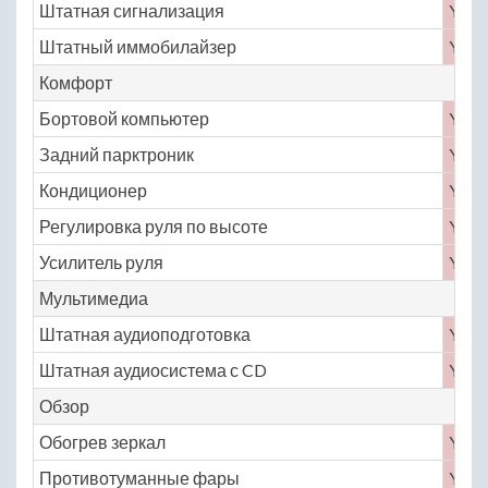
Штатная сигнализация
Yes
Штатный иммобилайзер
Yes
Комфорт
Бортовой компьютер
Yes
Задний парктроник
Yes
Кондиционер
Yes
Регулировка руля по высоте
Yes
Усилитель руля
Yes
Мультимедиа
Штатная аудиоподготовка
Yes
Штатная аудиосистема с CD
Yes
Обзор
Обогрев зеркал
Yes
Противотуманные фары
Yes