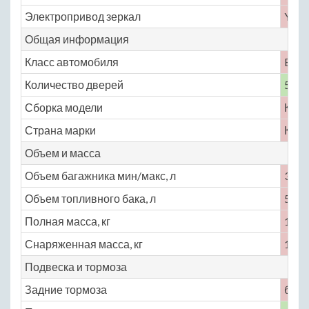
Электропривод зеркал
Yes
Общая информация
Класс автомобиля
B
Количество дверей
5
Сборка модели
Кита
Страна марки
Кита
Объем и масса
Объем багажника мин/макс, л
380 
Объем топливного бака, л
50
Полная масса, кг
1575
Снаряженная масса, кг
1275
Подвеска и тормоза
Задние тормоза
бар