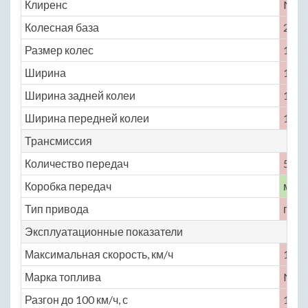
Клиренс
No
Колесная база
2743
Размер колес
195 /
Ширина
1822
Ширина задней колеи
1528
Ширина передней колеи
1528
Трансмиссия
Количество передач
5
Коробка передач
меха
Тип привода
пере
Эксплуатационные показатели
Максимальная скорость, км/ч
175
Марка топлива
No
Разгон до 100 км/ч, с
10