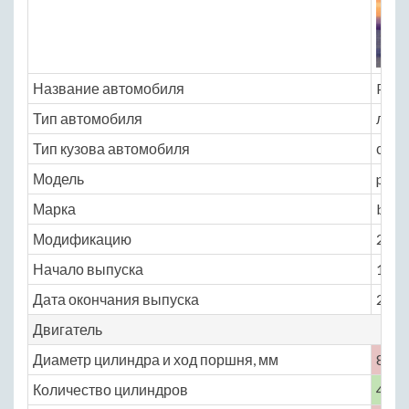
Название автомобиля
Plym
Тип автомобиля
легк
Тип кузова автомобиля
седа
Модель
plym
Марка
bree
Модификацию
2.0 M
Начало выпуска
1996
Дата окончания выпуска
2000
Двигатель
Диаметр цилиндра и ход поршня, мм
87.5 
Количество цилиндров
4