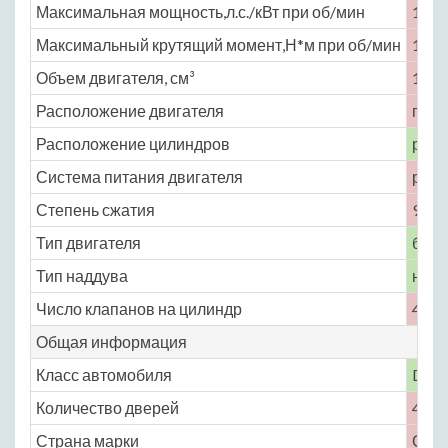
Максимальная мощность,л.с./кВт при об/мин
132 
Максимальный крутящий момент,Н*м при об/мин
175 
Объем двигателя, см³
1996
Расположение двигателя
пере
Расположение цилиндров
рядн
Система питания двигателя
расп
Степень сжатия
9.8
Тип двигателя
бенз
Тип наддува
нет
Число клапанов на цилиндр
4
Общая информация
Класс автомобиля
D
Количество дверей
4
Страна марки
СШ