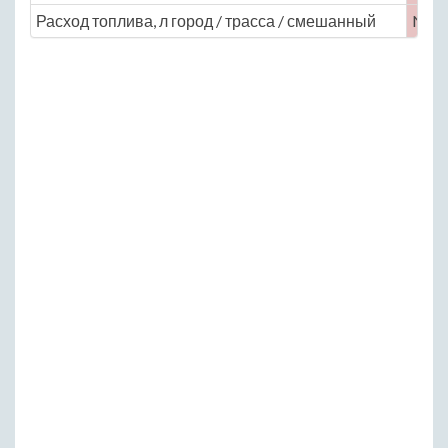
Расход топлива, л город / трасса / смешанный
No