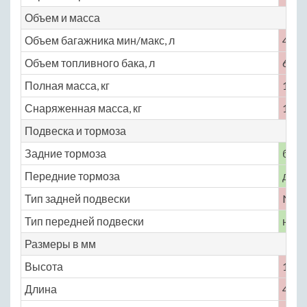
Объем и масса
Объем багажника мин/макс, л
445
Объем топливного бака, л
60
Полная масса, кг
1810
Снаряженная масса, кг
1360
Подвеска и тормоза
Задние тормоза
бар
Передние тормоза
диск
Тип задней подвески
No
Тип передней подвески
неза
Размеры в мм
Высота
1378
Длина
4742