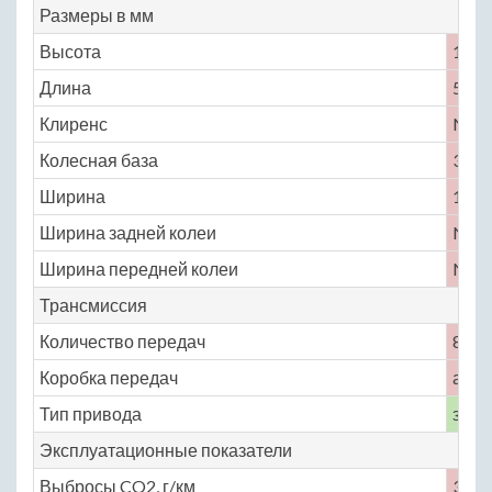
Размеры в мм
Высота
1502
Длина
5285
Клиренс
No
Колесная база
3112
Ширина
1947
Ширина задней колеи
No
Ширина передней колеи
No
Трансмиссия
Количество передач
8
Коробка передач
авто
Тип привода
задн
Эксплуатационные показатели
Выбросы CO2, г/км
330