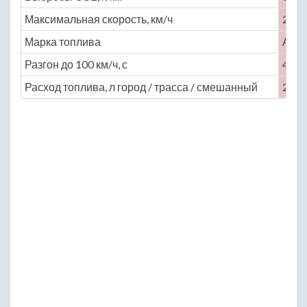
Максимальная скорость, км/ч
250
Марка топлива
АИ-
Разгон до 100 км/ч, с
4.9
Расход топлива, л город / трасса / смешанный
21.4 