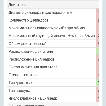
Двигатель
Диаметр цилиндра и ход поршня, мм
No
Количество цилиндров
12
Максимальная мощность,л.с./кВт при об/мин
570 
Максимальный крутящий момент,Н*м при об/мин
780 
Объем двигателя, см³
6592
Расположение двигателя
пере
Расположение цилиндров
V-об
Система питания двигателя
непо
Степень сжатия
10
Тип двигателя
бенз
Тип наддува
турб
Число клапанов на цилиндр
4
Общая информация