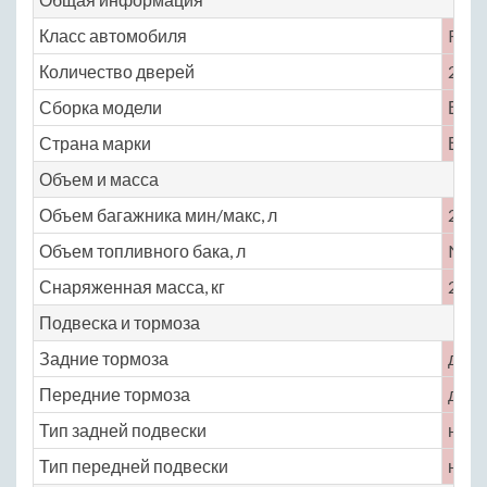
Класс автомобиля
F
Количество дверей
2
Сборка модели
Вели
Страна марки
Вели
Объем и масса
Объем багажника мин/макс, л
244 
Объем топливного бака, л
No
Снаряженная масса, кг
2560
Подвеска и тормоза
Задние тормоза
диск
Передние тормоза
диск
Тип задней подвески
неза
Тип передней подвески
неза