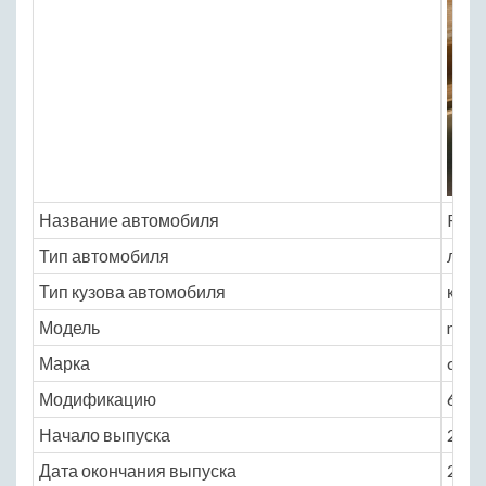
Название автомобиля
Roll
Тип автомобиля
легк
Тип кузова автомобиля
кабр
Модель
rolls
Марка
daw
Модификацию
6.6 A
Начало выпуска
2015
Дата окончания выпуска
2016