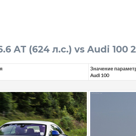
.6 AT (624 л.с.) vs Audi 100 2
я
Значение парамет
Audi 100