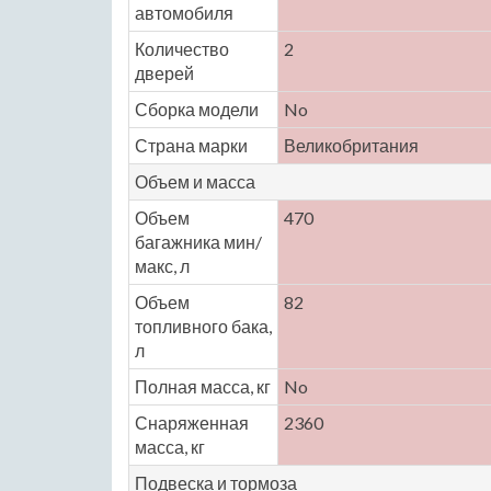
автомобиля
Количество
2
дверей
Сборка модели
No
Страна марки
Великобритания
Объем и масса
Объем
470
багажника мин/
макс, л
Объем
82
топливного бака,
л
Полная масса, кг
No
Снаряженная
2360
масса, кг
Подвеска и тормоза