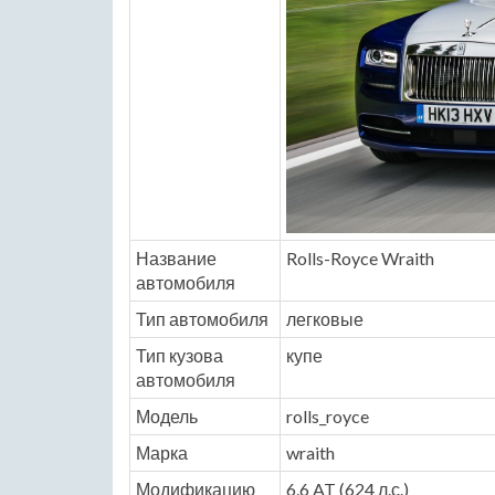
Название
Rolls-Royce Wraith
автомобиля
Тип автомобиля
легковые
Тип кузова
купе
автомобиля
Модель
rolls_royce
Марка
wraith
Модификацию
6.6 AT (624 л.с.)