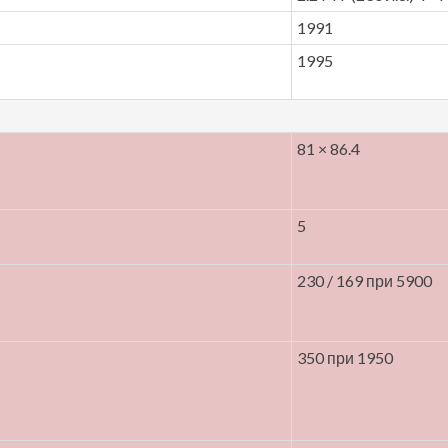
1991
1995
81 × 86.4
5
230 / 169 при 5900
350 при 1950