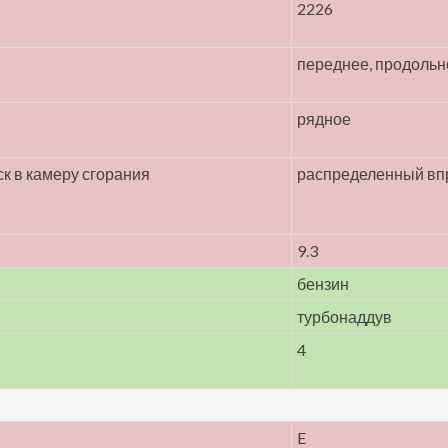
2226
переднее, продольн
рядное
к в камеру сгорания
распределенный вп
9.3
бензин
турбонаддув
4
E