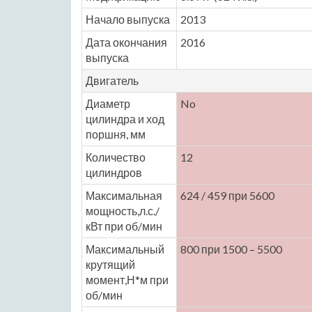
Начало выпуска
2013
Дата окончания
2016
выпуска
Двигатель
Диаметр
No
цилиндра и ход
поршня, мм
Количество
12
цилиндров
Максимальная
624 / 459 при 5600
мощность,л.с./
кВт при об/мин
Максимальный
800 при 1500 – 5500
крутящий
момент,Н*м при
об/мин