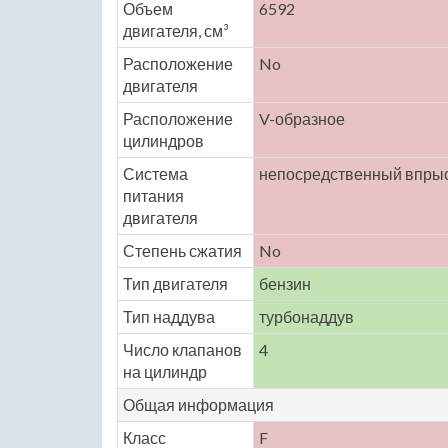
Объем
6592
двигателя, см³
Расположение
No
двигателя
Расположение
V-образное
цилиндров
Система
непосредственный впрыс
питания
двигателя
Степень сжатия
No
Тип двигателя
бензин
Тип наддува
турбонаддув
Число клапанов
4
на цилиндр
Общая информация
Класс
F