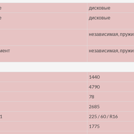
е
дисковые
е
дисковые
независимая, пруж
мент
независимая, пруж
1440
4790
78
2685
21
225 / 60 / R16
1775