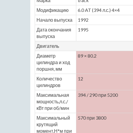
Марка
track
Модификацию
6.0 AT (394 л.с.) 4×4
Начало выпуска
1992
Дата окончания
1995
выпуска
Двигатель
Диаметр
89 × 80.2
цилиндра и ход
поршня, мм
Количество
12
цилиндров
Максимальная
394 / 290 при 5200
мощность,л.с./
кВт при об/мин
Максимальный
570 при 3800
крутящий
момент,Н*м при