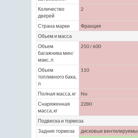
Количество
2
дверей
Страна марки
Франция
Объем и масса
Объем
250 / 600
багажника мин/
макс, л
Объем
110
топливного бака,
л
Полная масса, кг
No
Снаряженная
2280
масса, кг
Подвеска и тормоза
Задние тормоза
дисковые вентилируемы