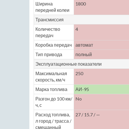
Ширина
1800
передней колеи
Трансмиссия
Количество
4
передач
Коробка передач
автомат
Тип привода
полный
Эксплуатационные показатели
Максимальная
250
скорость, км/ч
Марка топлива
АИ-95
Разгон до 100 км/
No
ч, с
Расход топлива,
27 / 15.7 / —
л город / трасса /
смешанный