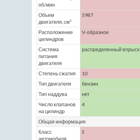
об/мин
Объем
5987
двигателя, см³
Расположение
V-образное
цилиндров
Система
распределенный впрыск
питания
двигателя
Степень сжатия
10
Тип двигателя
бензин
Тип наддува
нет
Число клапанов
4
на цилиндр
Общая информация
Класс
S
автомобиля