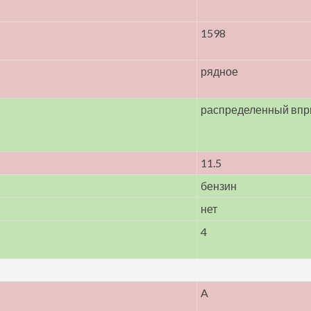
1598
рядное
распределенный впр
11.5
бензин
нет
4
A