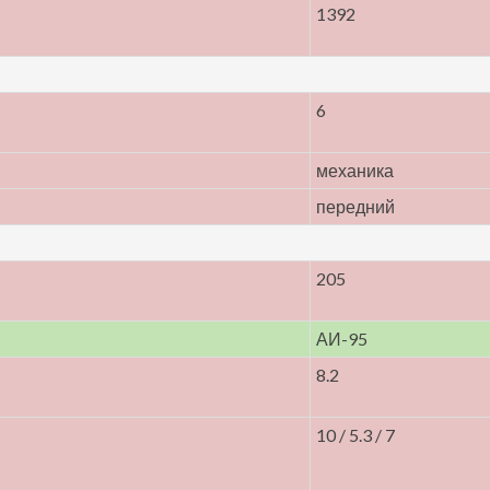
1392
6
механика
передний
205
АИ-95
8.2
10 / 5.3 / 7