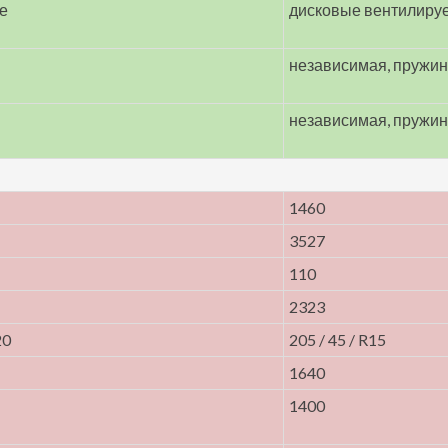
е
дисковые вентилиру
независимая, пружи
независимая, пружи
1460
3527
110
2323
20
205 / 45 / R15
1640
1400