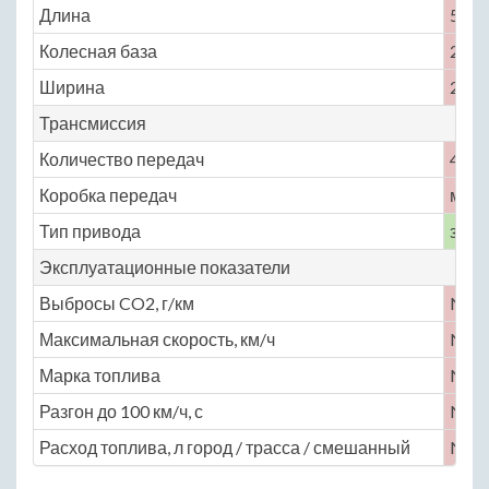
Длина
5174
Колесная база
2896
Ширина
2014
Трансмиссия
Количество передач
4
Коробка передач
меха
Тип привода
задн
Эксплуатационные показатели
Выбросы CO2, г/км
No
Максимальная скорость, км/ч
No
Марка топлива
No
Разгон до 100 км/ч, с
No
Расход топлива, л город / трасса / смешанный
No