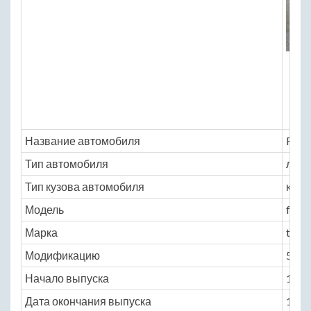
Название автомобиля
Ford
Тип автомобиля
легк
Тип кузова автомобиля
купе
Модель
ford
Марка
torin
Модификацию
5.8 M
Начало выпуска
1972
Дата окончания выпуска
1976