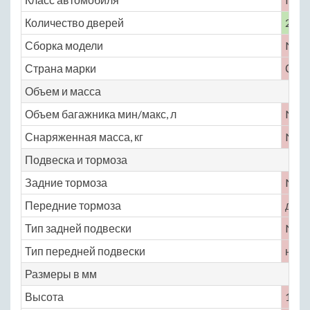
Количество дверей
2
Сборка модели
No
Страна марки
СШ
Объем и масса
Объем багажника мин/макс, л
No
Снаряженная масса, кг
No
Подвеска и тормоза
Задние тормоза
No
Передние тормоза
диск
Тип задней подвески
No
Тип передней подвески
неза
Размеры в мм
Высота
1450