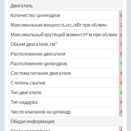
Двигатель
Количество цилиндров
8
Максимальная мощность,л.с./кВт при об/мин
250 
Максимальный крутящий момент,Н*м при об/мин
unde
Объем двигателя, см³
5800
Расположение двигателя
No
Расположение цилиндров
V-об
Система питания двигателя
No
Степень сжатия
No
Тип двигателя
бенз
Тип наддува
No
Число клапанов на цилиндр
No
Общая информация
Класс автомобиля
No