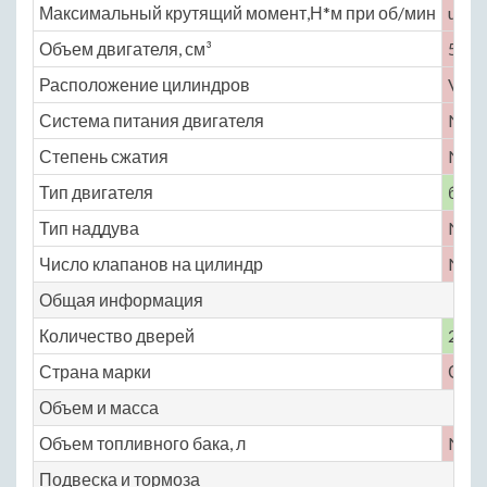
Максимальный крутящий момент,Н*м при об/мин
unde
Объем двигателя, см³
5800
Расположение цилиндров
V-об
Система питания двигателя
No
Степень сжатия
No
Тип двигателя
бенз
Тип наддува
No
Число клапанов на цилиндр
No
Общая информация
Количество дверей
2
Страна марки
СШ
Объем и масса
Объем топливного бака, л
No
Подвеска и тормоза