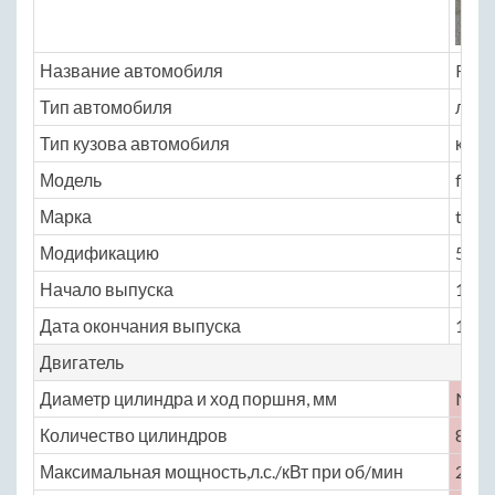
Название автомобиля
Ford
Тип автомобиля
легк
Тип кузова автомобиля
купе
Модель
ford
Марка
torin
Модификацию
5.8 M
Начало выпуска
1972
Дата окончания выпуска
1976
Двигатель
Диаметр цилиндра и ход поршня, мм
No
Количество цилиндров
8
Максимальная мощность,л.с./кВт при об/мин
250 