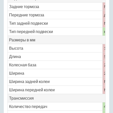
Задние тормоза
No
Передние тормоза
диск
Тип задней подвески
No
Тип передней подвески
неза
Размеры в мм
Высота
1450
Длина
5174
Колесная база
2896
Ширина
2014
Ширина задней колеи
No
Ширина передней колеи
No
Трансмиссия
Количество передач
4