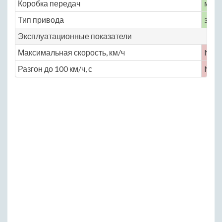
Коробка передач
меха
Тип привода
задн
Эксплуатационные показатели
Максимальная скорость, км/ч
No
Разгон до 100 км/ч, с
No