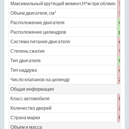
Максимальный крутящий момент,Н*м при об/мин
127 
Объем двигателя, см³
1690
Расположение двигателя
пере
Расположение цилиндров
рядн
Система питания двигателя
карб
Степень сжатия
9.3
Тип двигателя
бенз
Тип наддува
нет
Число клапанов на цилиндр
2
Общая информация
Класс автомобиля
No
Количество дверей
2
Страна марки
Росс
Объем и масса