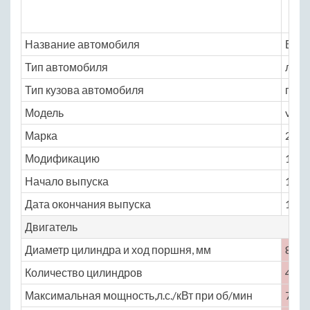
Название автомобиля
ВАЗ 
Тип автомобиля
легк
Тип кузова автомобиля
пика
Модель
vaz
Марка
2328
Модификацию
1.7 M
Начало выпуска
1995
Дата окончания выпуска
1997
Двигатель
Диаметр цилиндра и ход поршня, мм
82 ×
Количество цилиндров
4
Максимальная мощность,л.с./кВт при об/мин
79 /