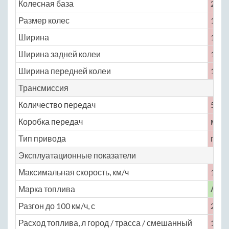
Колесная база
2700
Размер колес
175 /
Ширина
1640
Ширина задней колеи
1400
Ширина передней колеи
1430
Трансмиссия
Количество передач
5
Коробка передач
меха
Тип привода
пол
Эксплуатационные показатели
Максимальная скорость, км/ч
132
Марка топлива
АИ-
Разгон до 100 км/ч, с
25
Расход топлива, л город / трасса / смешанный
16.6 