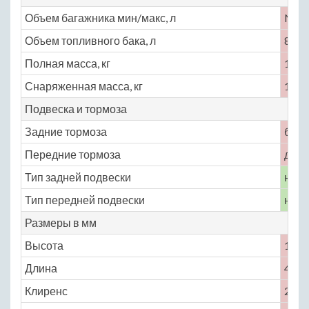
Объем багажника мин/макс, л
No
Объем топливного бака, л
84
Полная масса, кг
1870
Снаряженная масса, кг
1370
Подвеска и тормоза
Задние тормоза
бар
Передние тормоза
диск
Тип задней подвески
неза
Тип передней подвески
неза
Размеры в мм
Высота
1640
Длина
4540
Клиренс
220