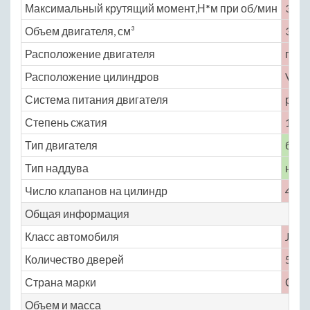
Максимальный крутящий момент,Н*м при об/мин
331 
Объем двигателя, см³
3564
Расположение двигателя
пере
Расположение цилиндров
V-об
Система питания двигателя
расп
Степень сжатия
10.2
Тип двигателя
бенз
Тип наддува
нет
Число клапанов на цилиндр
4
Общая информация
Класс автомобиля
J
Количество дверей
5
Страна марки
СШ
Объем и масса