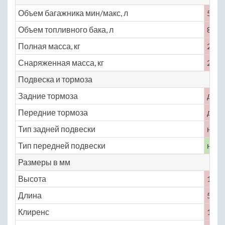
Объем багажника мин/макс, л
558 
Объем топливного бака, л
83
Полная масса, кг
2908
Снаряженная масса, кг
2145
Подвеска и тормоза
Задние тормоза
диск
Передние тормоза
диск
Тип задней подвески
неза
Тип передней подвески
неза
Размеры в мм
Высота
1776
Длина
5098
Клиренс
189