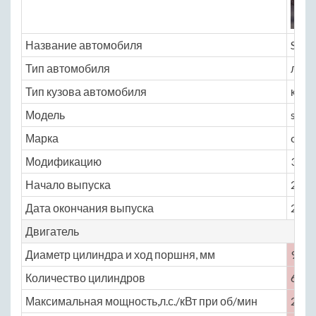
Название автомобиля
Satu
Тип автомобиля
легк
Тип кузова автомобиля
крос
Модель
satur
Марка
outl
Модификацию
3.6 A
Начало выпуска
2006
Дата окончания выпуска
2010
Двигатель
Диаметр цилиндра и ход поршня, мм
94 × 
Количество цилиндров
6
Максимальная мощность,л.с./кВт при об/мин
269 