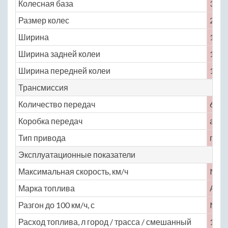
Колесная база
3020
Размер колес
255 /
Ширина
1986
Ширина задней колеи
1704
Ширина передней колеи
1704
Трансмиссия
Количество передач
6
Коробка передач
авто
Тип привода
пере
Эксплуатационные показатели
Максимальная скорость, км/ч
No
Марка топлива
АИ-
Разгон до 100 км/ч, с
No
Расход топлива, л город / трасса / смешанный
13.9 