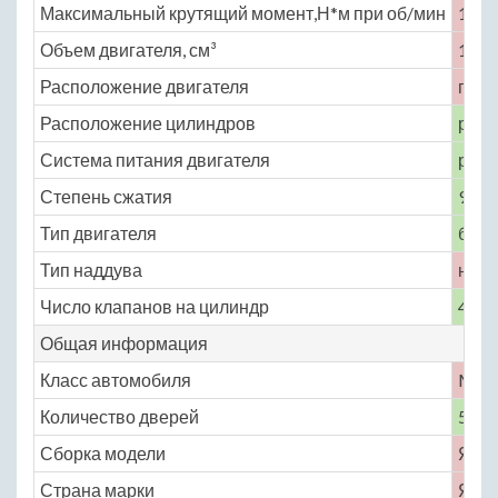
Максимальный крутящий момент,Н*м при об/мин
133 
Объем двигателя, см³
1493
Расположение двигателя
пере
Расположение цилиндров
рядн
Система питания двигателя
расп
Степень сжатия
9.4
Тип двигателя
бенз
Тип наддува
нет
Число клапанов на цилиндр
4
Общая информация
Класс автомобиля
M
Количество дверей
5
Сборка модели
Япо
Страна марки
Япо