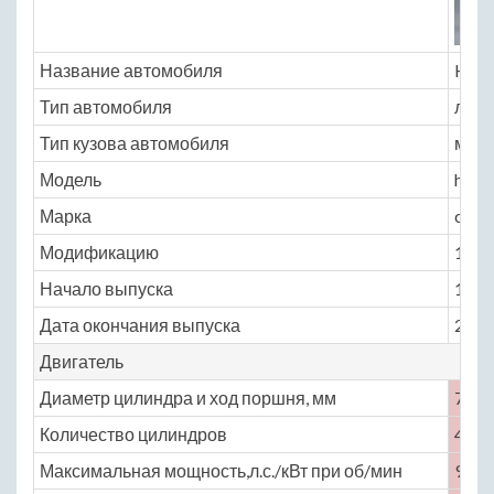
Название автомобиля
Hond
Тип автомобиля
легк
Тип кузова автомобиля
мин
Модель
hond
Марка
capa
Модификацию
1.5 C
Начало выпуска
1998
Дата окончания выпуска
2002
Двигатель
Диаметр цилиндра и ход поршня, мм
75 × 
Количество цилиндров
4
Максимальная мощность,л.с./кВт при об/мин
98 /