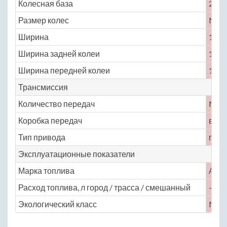
Колесная база
2360
Размер колес
No
Ширина
1640
Ширина задней колеи
1420
Ширина передней колеи
1425
Трансмиссия
Количество передач
No
Коробка передач
вари
Тип привода
пере
Эксплуатационные показатели
Марка топлива
АИ-
Расход топлива, л город / трасса / смешанный
— / —
Экологический класс
No