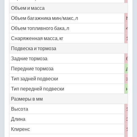
Объем и масса
Объем багажника мин/макс, л
No
Объем топливного бака, л
40
Снаряженная масса, кг
1110
Подвеска и тормоза
Задние тормоза
бар
Передние тормоза
диск
Тип задней подвески
зави
Тип передней подвески
неза
Размеры в мм
Высота
1650
Длина
3775
Клиренс
155