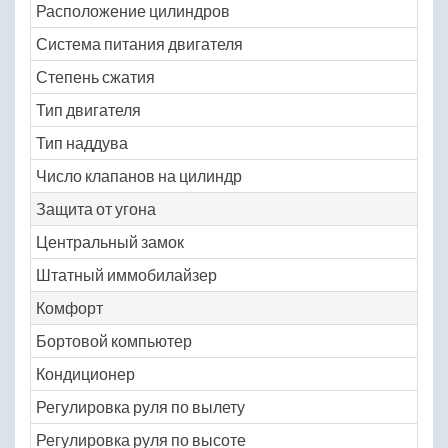
Расположение цилиндров
ря
Система питания двигателя
ра
Степень сжатия
9.4
Тип двигателя
бе
Тип наддува
не
Число клапанов на цилиндр
4
Защита от угона
Центральный замок
N
Штатный иммобилайзер
N
Комфорт
Бортовой компьютер
N
Кондиционер
N
Регулировка руля по вылету
N
Регулировка руля по высоте
N