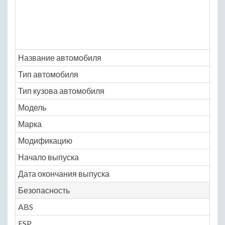
Название автомобиля
Ho
Тип автомобиля
ле
Тип кузова автомобиля
ми
Модель
ho
Марка
ca
Модификацию
1.5
Начало выпуска
19
Дата окончания выпуска
20
Безопасность
ABS
N
ESP
N