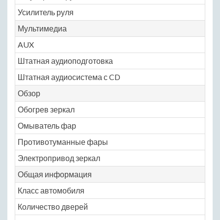
Усилитель руля
N
Мультимедиа
AUX
N
Штатная аудиоподготовка
N
Штатная аудиосистема с CD
N
Обзор
Обогрев зеркал
N
Омыватель фар
N
Противотуманные фары
N
Электропривод зеркал
N
Общая информация
Класс автомобиля
M
Количество дверей
5