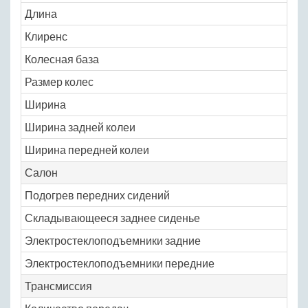
Длина
37
Клиренс
15
Колесная база
23
Размер колес
N
Ширина
16
Ширина задней колеи
14
Ширина передней колеи
14
Салон
Подогрев передних сидений
N
Складывающееся заднее сиденье
N
Электростеклоподъемники задние
N
Электростеклоподъемники передние
N
Трансмиссия