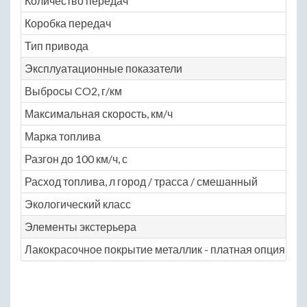
Количество передач
N
Коробка передач
ва
Тип привода
пе
Эксплуатационные показатели
Выбросы CO2, г/км
N
Максимальная скорость, км/ч
N
Марка топлива
АИ
Разгон до 100 км/ч, с
N
Расход топлива, л город / трасса / смешанный
— /
Экологический класс
N
Элементы экстерьера
Лакокрасочное покрытие металлик - платная опция
N