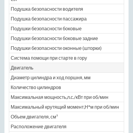
Подушка безопасности водителя
N
Подушка безопасности пассажира
N
Подушки безопасности боковые
N
Подушки безопасности боковые задние
N
Подушки безопасности оконные (шторки)
N
Система помощи при старте в гору
N
Двигатель
Диаметр цилиндра и ход поршня, мм
75 
Количество цилиндров
4
Максимальная мощность,л.с./кВт при об/мин
98
Максимальный крутящий момент,Н*м при об/мин
13
Объем двигателя, см³
14
Расположение двигателя
пе