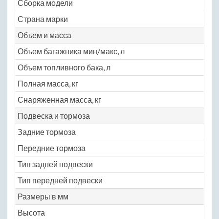
Сборка модели
Яп
Страна марки
Яп
Объем и масса
Объем багажника мин/макс, л
N
Объем топливного бака, л
40
Полная масса, кг
N
Снаряженная масса, кг
11
Подвеска и тормоза
Задние тормоза
ба
Передние тормоза
ди
Тип задней подвески
за
Тип передней подвески
не
Размеры в мм
Высота
16