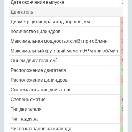
Дата окончания выпуска
2002
Двигатель
Диаметр цилиндра и ход поршня, мм
75 × 
Количество цилиндров
4
Максимальная мощность,л.с./кВт при об/мин
98 /
Максимальный крутящий момент,Н*м при об/мин
133 
Объем двигателя, см³
1493
Расположение двигателя
пере
Расположение цилиндров
рядн
Система питания двигателя
расп
Степень сжатия
9.4
Тип двигателя
бенз
Тип наддува
нет
Число клапанов на цилиндр
4