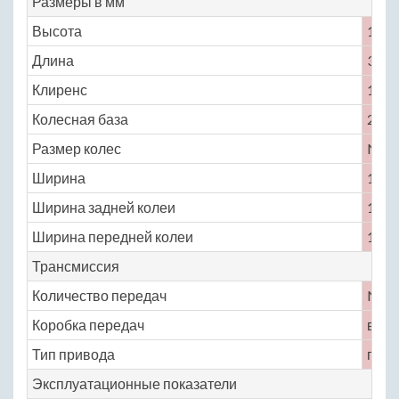
Размеры в мм
Высота
1650
Длина
3775
Клиренс
155
Колесная база
2360
Размер колес
No
Ширина
1640
Ширина задней колеи
1420
Ширина передней колеи
1425
Трансмиссия
Количество передач
No
Коробка передач
вари
Тип привода
пере
Эксплуатационные показатели