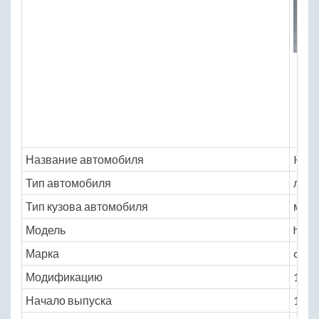
Название автомобиля
Hond
Тип автомобиля
легк
Тип кузова автомобиля
мин
Модель
hond
Марка
capa
Модификацию
1.5 C
Начало выпуска
1998