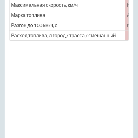
Максимальная скорость, км/ч
No
Марка топлива
АИ-
Разгон до 100 км/ч, с
No
Расход топлива, л город / трасса / смешанный
— / —