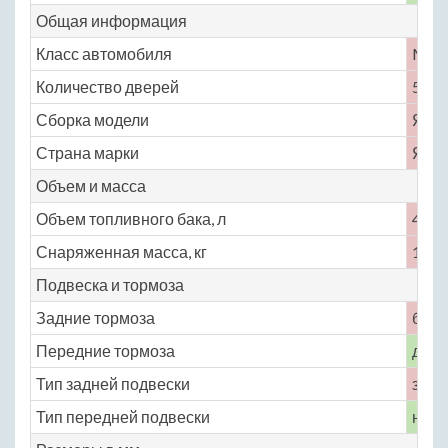
Общая информация
Класс автомобиля
M
Количество дверей
5
Сборка модели
Япо
Страна марки
Япо
Объем и масса
Объем топливного бака, л
40
Снаряженная масса, кг
1110
Подвеска и тормоза
Задние тормоза
бар
Передние тормоза
диск
Тип задней подвески
зави
Тип передней подвески
неза