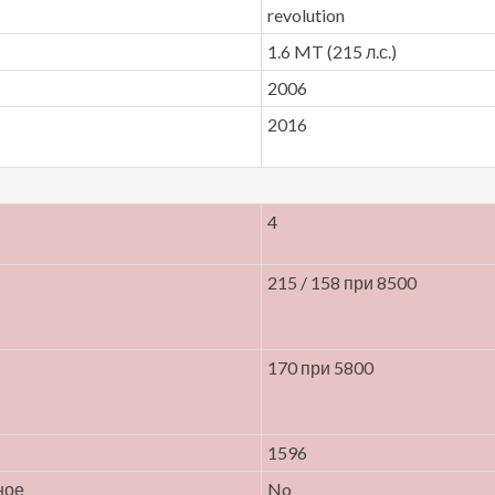
revolution
1.6 MT (215 л.с.)
2006
2016
4
215 / 158 при 8500
170 при 5800
1596
ное
No