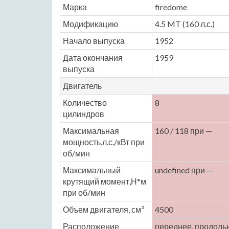
Марка
firedome
Модификацию
4.5 MT (160 л.с.)
Начало выпуска
1952
Дата окончания
1959
выпуска
Двигатель
Количество
8
цилиндров
Максимальная
160 / 118 при —
мощность,л.с./кВт при
об/мин
Максимальный
undefined при —
крутящий момент,Н*м
при об/мин
Объем двигателя, см³
4500
Расположение
переднее, продоль