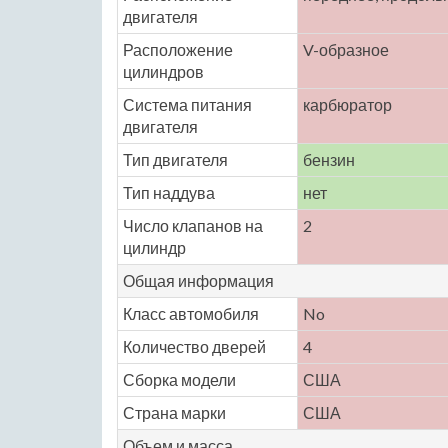
двигателя
Расположение
V-образное
цилиндров
Система питания
карбюратор
двигателя
Тип двигателя
бензин
Тип наддува
нет
Число клапанов на
2
цилиндр
Общая информация
Класс автомобиля
No
Количество дверей
4
Сборка модели
США
Страна марки
США
Объем и масса