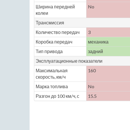
Ширина передней
No
колеи
Трансмиссия
Количество передач
3
Коробка передач
механика
Тип привода
задний
Эксплуатационные показатели
Максимальная
160
скорость, км/ч
Марка топлива
No
Разгон до 100 км/ч, с
15.5