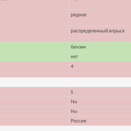
рядное
распределенный впрыск
бензин
нет
4
S
No
No
Россия