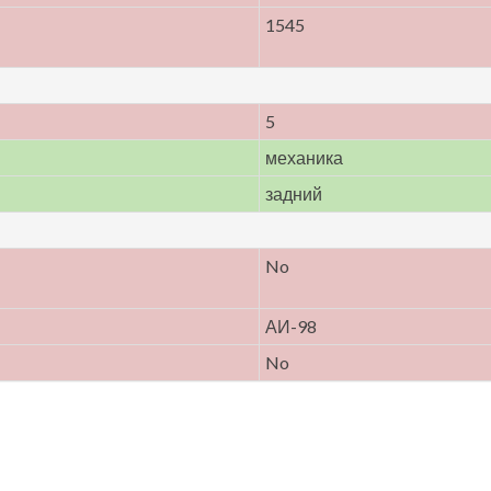
1545
5
механика
задний
No
АИ-98
No