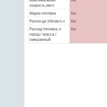
скорость, км/ч
Марка топлива
No
Разгон до 100 км/ч, с
No
Расход топлива, л
No
город / трасса /
смешанный