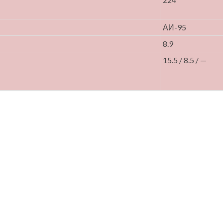
АИ-95
8.9
15.5 / 8.5 / —