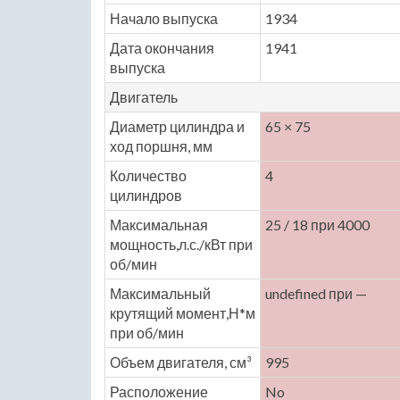
Начало выпуска
1934
Дата окончания
1941
выпуска
Двигатель
Диаметр цилиндра и
65 × 75
ход поршня, мм
Количество
4
цилиндров
Максимальная
25 / 18 при 4000
мощность,л.с./кВт при
об/мин
Максимальный
undefined при —
крутящий момент,Н*м
при об/мин
Объем двигателя, см³
995
Расположение
No