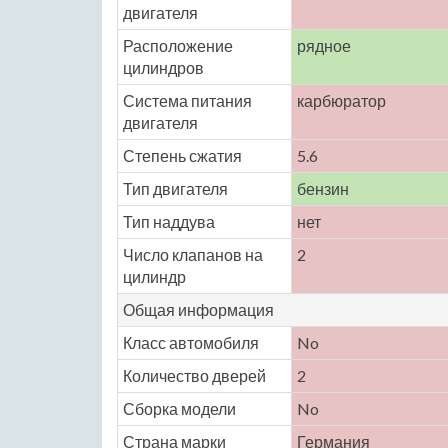
двигателя
Расположение
рядное
цилиндров
Система питания
карбюратор
двигателя
Степень сжатия
5.6
Тип двигателя
бензин
Тип наддува
нет
Число клапанов на
2
цилиндр
Общая информация
Класс автомобиля
No
Количество дверей
2
Сборка модели
No
Страна марки
Германия