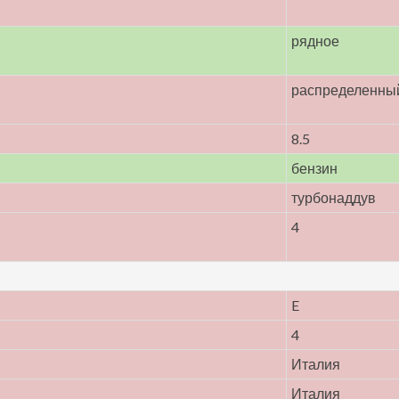
рядное
распределенны
8.5
бензин
турбонаддув
4
E
4
Италия
Италия