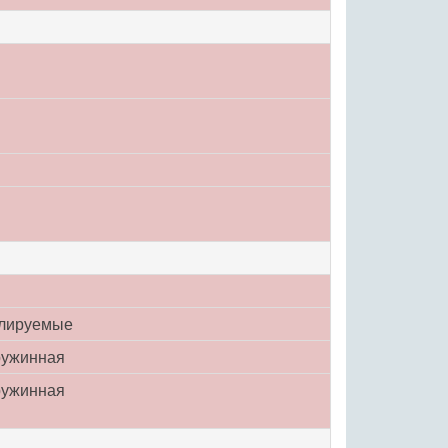
илируемые
ружинная
ружинная