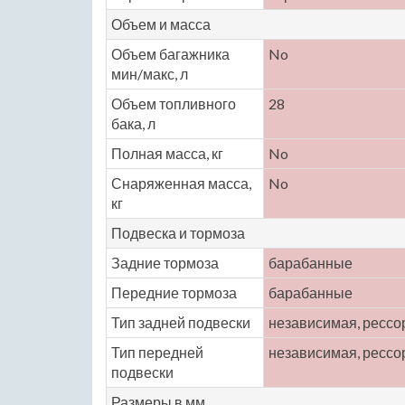
Объем и масса
Объем багажника
No
мин/макс, л
Объем топливного
28
бака, л
Полная масса, кг
No
Снаряженная масса,
No
кг
Подвеска и тормоза
Задние тормоза
барабанные
Передние тормоза
барабанные
Тип задней подвески
независимая, рессо
Тип передней
независимая, рессо
подвески
Размеры в мм