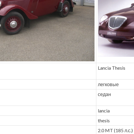
Lancia Thesis
легковые
седан
lancia
thesis
2.0 MT (185 л.с.)