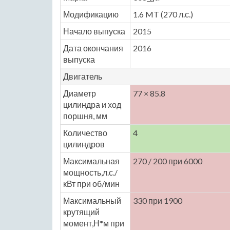
Модификацию
1.6 MT (270 л.с.)
Начало выпуска
2015
Дата окончания
2016
выпуска
Двигатель
Диаметр
77 × 85.8
цилиндра и ход
поршня, мм
Количество
4
цилиндров
Максимальная
270 / 200 при 6000
мощность,л.с./
кВт при об/мин
Максимальный
330 при 1900
крутящий
момент,Н*м при