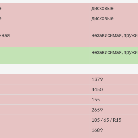
е
дисковые
е
дисковые
нная
независимая, пруж
независимая, пруж
1379
4450
155
2659
185 / 65 / R15
1689