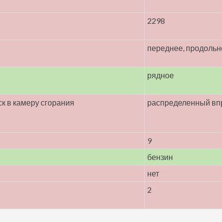
2298
переднее, продольн
рядное
к в камеру сгорания
распределенный вп
9
бензин
нет
2