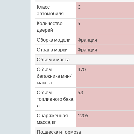
Класс
C
автомобиля
Количество
5
дверей
Сборка модели
Франция
Страна марки
Франция
Объем и масса
Объем
470
багажника мин/
макс, л
Объем
53
топливного бака,
л
Снаряженная
1205
масса, кг
Подвеска и тормоза