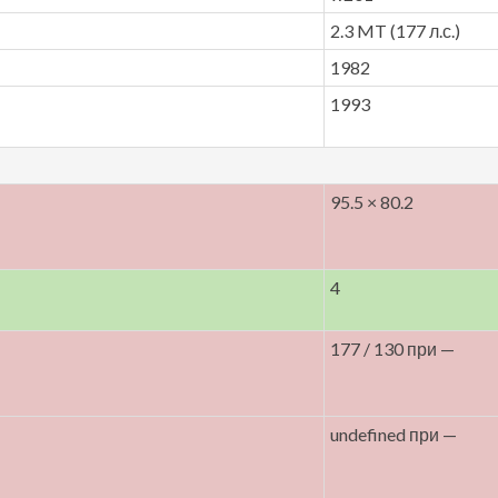
2.3 MT (177 л.с.)
1982
1993
95.5 × 80.2
4
177 / 130 при —
undefined при —