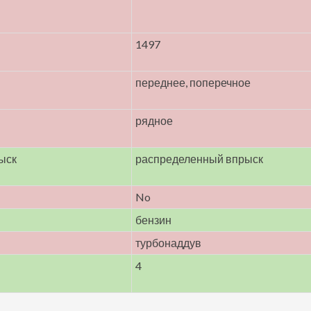
1497
переднее, поперечное
рядное
ыск
распределенный впрыск
No
бензин
турбонаддув
4