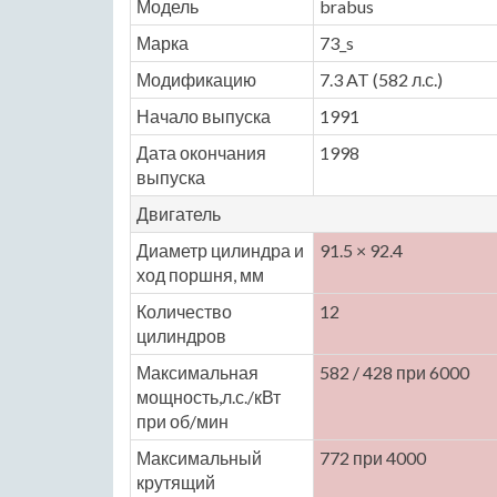
Модель
brabus
Марка
73_s
Модификацию
7.3 AT (582 л.с.)
Начало выпуска
1991
Дата окончания
1998
выпуска
Двигатель
Диаметр цилиндра и
91.5 × 92.4
ход поршня, мм
Количество
12
цилиндров
Максимальная
582 / 428 при 6000
мощность,л.с./кВт
при об/мин
Максимальный
772 при 4000
крутящий