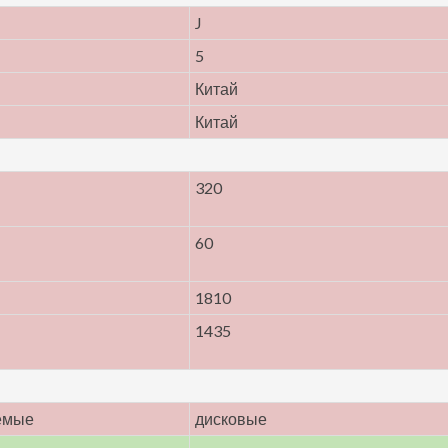
J
5
Китай
Китай
320
60
1810
1435
емые
дисковые