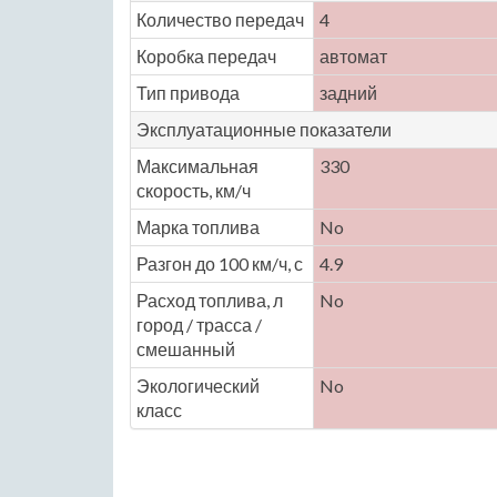
Количество передач
4
Коробка передач
автомат
Тип привода
задний
Эксплуатационные показатели
Максимальная
330
скорость, км/ч
Марка топлива
No
Разгон до 100 км/ч, с
4.9
Расход топлива, л
No
город / трасса /
смешанный
Экологический
No
класс