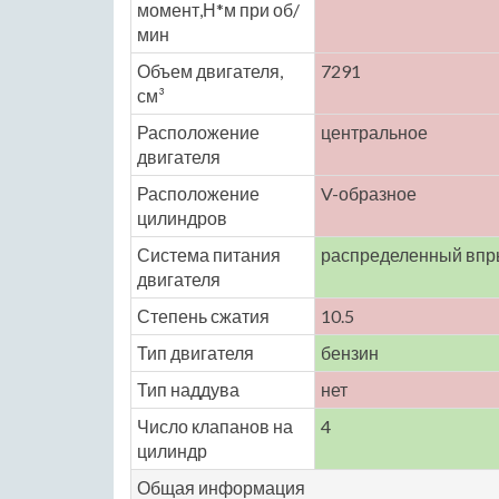
момент,Н*м при об/
мин
Объем двигателя,
7291
см³
Расположение
центральное
двигателя
Расположение
V-образное
цилиндров
Система питания
распределенный впр
двигателя
Степень сжатия
10.5
Тип двигателя
бензин
Тип наддува
нет
Число клапанов на
4
цилиндр
Общая информация