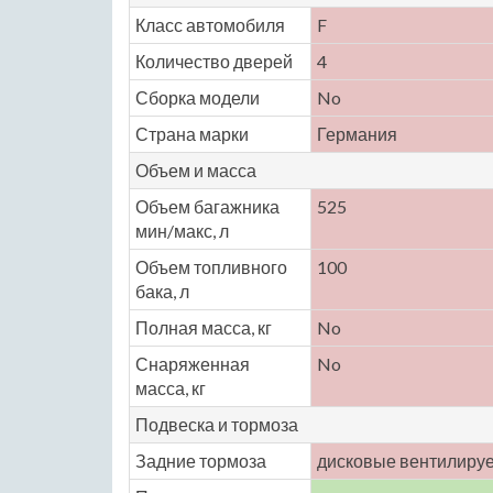
Класс автомобиля
F
Количество дверей
4
Сборка модели
No
Страна марки
Германия
Объем и масса
Объем багажника
525
мин/макс, л
Объем топливного
100
бака, л
Полная масса, кг
No
Снаряженная
No
масса, кг
Подвеска и тормоза
Задние тормоза
дисковые вентилиру