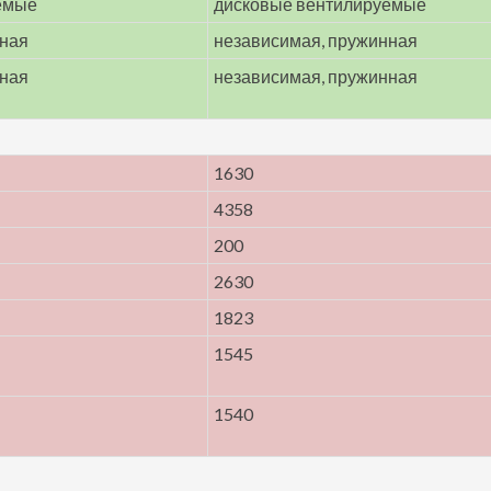
емые
дисковые вентилируемые
нная
независимая, пружинная
нная
независимая, пружинная
1630
4358
200
2630
1823
1545
1540