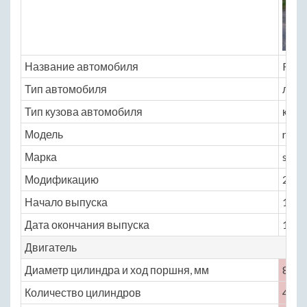
Название автомобиля
Renau
Тип автомобиля
легк
Тип кузова автомобиля
кабр
Модель
renau
Марка
spor
Модификацию
2.0 M
Начало выпуска
1996
Дата окончания выпуска
1998
Двигатель
Диаметр цилиндра и ход поршня, мм
82.7 
Количество цилиндров
4