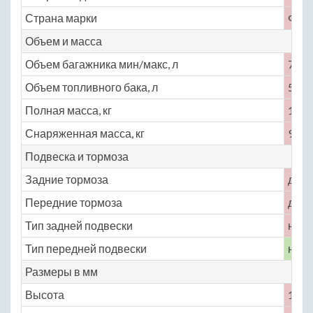
Страна марки
Фра
Объем и масса
Объем багажника мин/макс, л
78
Объем топливного бака, л
50
Полная масса, кг
1130
Снаряженная масса, кг
930
Подвеска и тормоза
Задние тормоза
диск
Передние тормоза
диск
Тип задней подвески
неза
Тип передней подвески
неза
Размеры в мм
Высота
1250