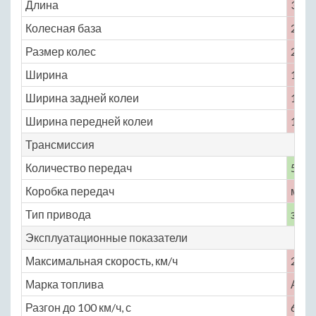
Длина
3795
Колесная база
2340
Размер колес
205 /
Ширина
1830
Ширина задней колеи
1540
Ширина передней колеи
1535
Трансмиссия
Количество передач
5
Коробка передач
меха
Тип привода
задн
Эксплуатационные показатели
Максимальная скорость, км/ч
215
Марка топлива
АИ-
Разгон до 100 км/ч, с
6.9