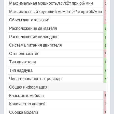
Максимальная мощность,л.с./кВт при об/мин
150 
Максимальный крутящий момент,Н*м при об/мин
185 
Объем двигателя, см³
1998
Расположение двигателя
цент
Расположение цилиндров
рядн
Система питания двигателя
расп
Степень сжатия
9.8
Тип двигателя
бенз
Тип наддува
нет
Число клапанов на цилиндр
4
Общая информация
Класс автомобиля
S
Количество дверей
2
Сборка модели
Фра