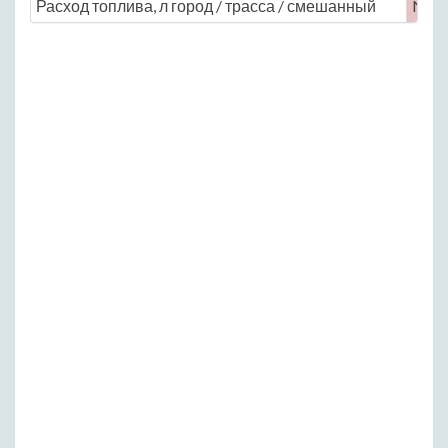
Расход топлива, л город / трасса / смешанный
No