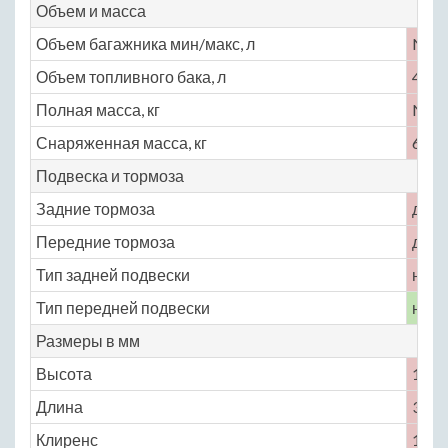
Объем и масса
Объем багажника мин/макс, л
No
Объем топливного бака, л
40
Полная масса, кг
No
Снаряженная масса, кг
660
Подвеска и тормоза
Задние тормоза
диск
Передние тормоза
диск
Тип задней подвески
неза
Тип передней подвески
неза
Размеры в мм
Высота
1123
Длина
3620
Клиренс
100