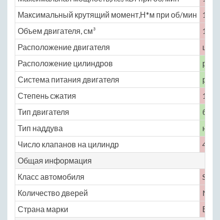
Максимальный крутящий момент,Н*м при об/мин
171 
Объем двигателя, см³
1796
Расположение двигателя
цент
Расположение цилиндров
рядн
Система питания двигателя
расп
Степень сжатия
11.5
Тип двигателя
бенз
Тип наддува
нет
Число клапанов на цилиндр
4
Общая информация
Класс автомобиля
S
Количество дверей
No
Страна марки
Вели