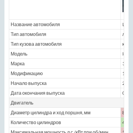
Название автомобиля
Lotu
Тип автомобиля
легк
Тип кузова автомобиля
кабр
Модель
lotus
Марка
340r
Модификацию
1.8 M
Начало выпуска
2000
Дата окончания выпуска
0
Двигатель
Диаметр цилиндра и ход поршня, мм
80 × 
Количество цилиндров
4
Максимальная мощность,л.с./кВт при об/мин
180 