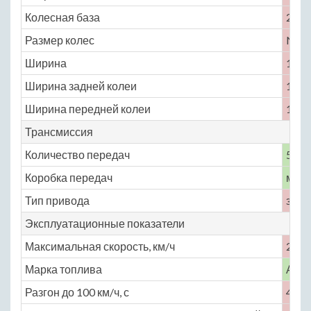
Колесная база
2300
Размер колес
No
Ширина
1702
Ширина задней колеи
1470
Ширина передней колеи
1488
Трансмиссия
Количество передач
5
Коробка передач
меха
Тип привода
задн
Эксплуатационные показатели
Максимальная скорость, км/ч
210
Марка топлива
АИ-
Разгон до 100 км/ч, с
4.6