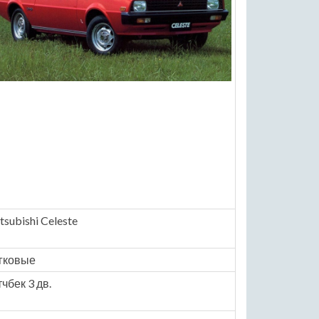
tsubishi Celeste
гковые
тчбек 3 дв.