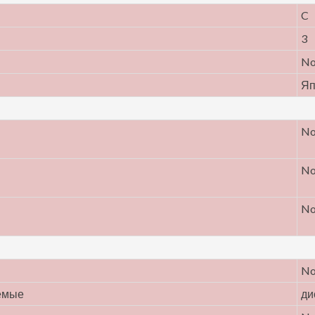
C
3
N
Яп
N
N
N
N
емые
ди