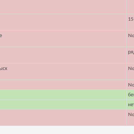
15
е
N
ря
ыск
N
N
бе
не
N