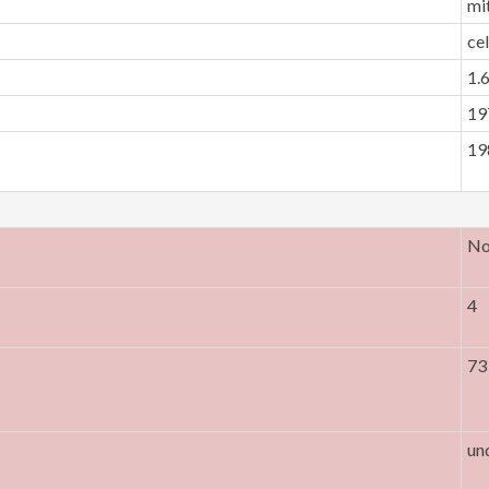
mi
ce
1.
19
19
N
4
73
un