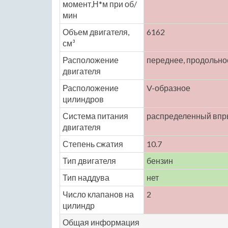
момент,Н*м при об/
мин
Объем двигателя,
6162
см³
Расположение
переднее, продольно
двигателя
Расположение
V-образное
цилиндров
Система питания
распределенный впр
двигателя
Степень сжатия
10.7
Тип двигателя
бензин
Тип наддува
нет
Число клапанов на
2
цилиндр
Общая информация