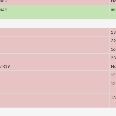
нная
N
нная
не
13
39
16
23
 / R19
N
15
12
13