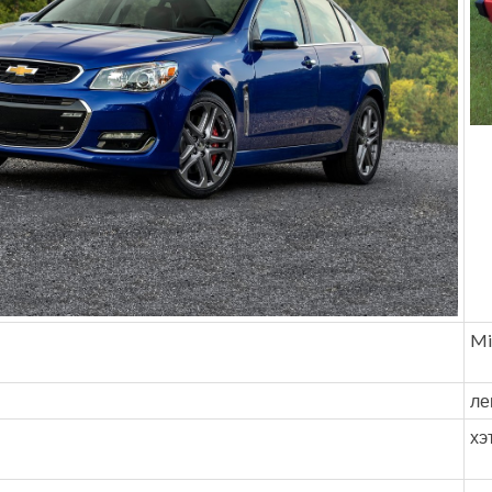
Mi
ле
хэ