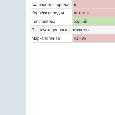
Количество передач
6
Коробка передач
автомат
Тип привода
задний
Эксплуатационные показатели
Марка топлива
АИ-95