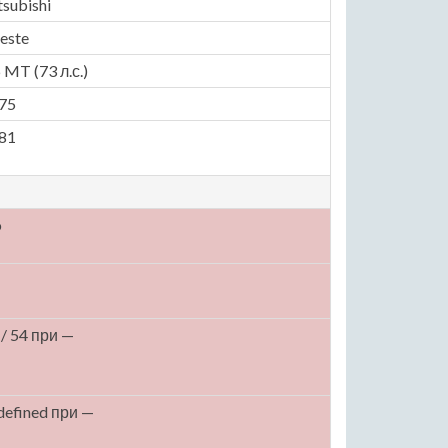
tsubishi
leste
6 MT (73 л.с.)
75
81
o
 / 54 при —
defined при —