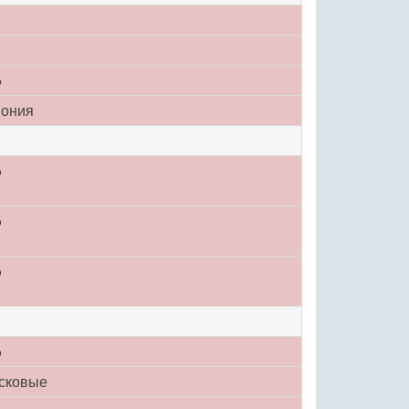
o
ония
o
o
o
o
сковые