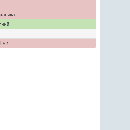
ханика
дний
-92