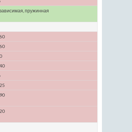
o
зависимая, пружинная
60
60
0
40
o
25
90
20