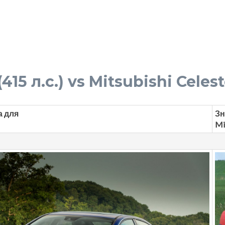
415 л.с.) vs Mitsubishi Celeste
а для
Зн
Mi