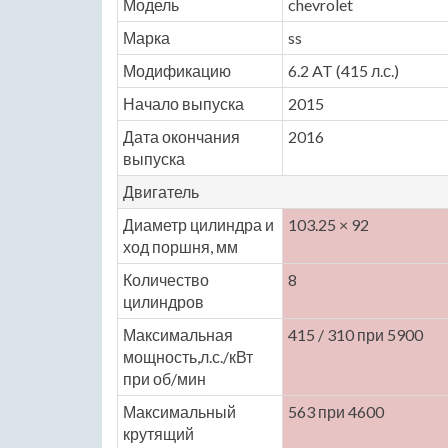
Модель
chevrolet
Марка
ss
Модификацию
6.2 AT (415 л.с.)
Начало выпуска
2015
Дата окончания
2016
выпуска
Двигатель
Диаметр цилиндра и
103.25 × 92
ход поршня, мм
Количество
8
цилиндров
Максимальная
415 / 310 при 5900
мощность,л.с./кВт
при об/мин
Максимальный
563 при 4600
крутящий