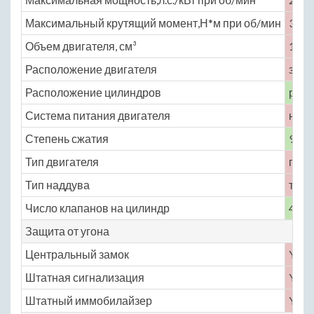
Максимальный крутящий момент,Н*м при об/мин
320 
Объем двигателя, см³
1499
Расположение двигателя
задн
Расположение цилиндров
рядн
Система питания двигателя
непо
Степень сжатия
9.5
Тип двигателя
гибр
Тип наддува
турб
Число клапанов на цилиндр
4
Защита от угона
Центральный замок
Yes
Штатная сигнализация
Yes
Штатный иммобилайзер
Yes