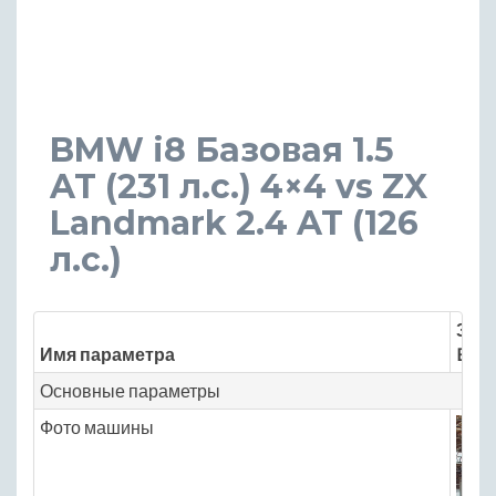
BMW i8 Базовая 1.5
AT (231 л.с.) 4×4 vs ZX
Landmark 2.4 AT (126
л.с.)
Знач
Имя параметра
BMW
Основные параметры
Фото машины