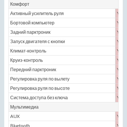
Комфорт
Активный усилитель руля
Yes
Бортовой компьютер
Yes
Задний парктроник
Yes
Запуск двигателя с кнопки
Yes
Климат-контроль
Yes
Круиз-контроль
Yes
Передний парктроник
Yes
Регулировка руля по вылету
Yes
Регулировка руля по высоте
Yes
Система доступа без ключа
Yes
Мультимедиа
AUX
Yes
Bluetooth
Yes