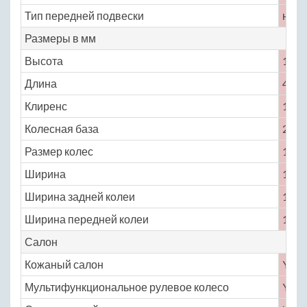
Тип передней подвески
неза
Размеры в мм
Высота
1293
Длина
4689
Клиренс
117
Колесная база
2800
Размер колес
195 /
Ширина
1942
Ширина задней колеи
1721
Ширина передней колеи
1644
Салон
Кожаный салон
Yes
Мультифункциональное рулевое колесо
Yes