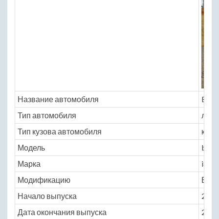
Название автомобиля
BMW
Тип автомобиля
легк
Тип кузова автомобиля
купе
Модель
bmw
Марка
i8
Модификацию
Базов
Начало выпуска
2014
Дата окончания выпуска
2016