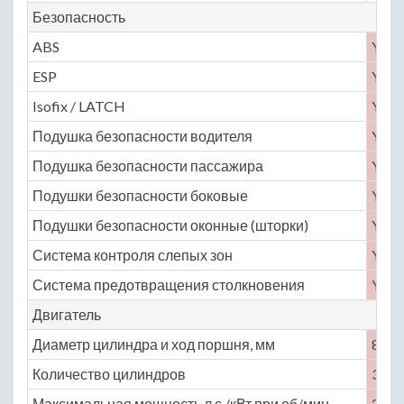
Безопасность
ABS
Yes
ESP
Yes
Isofix / LATCH
Yes
Подушка безопасности водителя
Yes
Подушка безопасности пассажира
Yes
Подушки безопасности боковые
Yes
Подушки безопасности оконные (шторки)
Yes
Система контроля слепых зон
Yes
Система предотвращения столкновения
Yes
Двигатель
Диаметр цилиндра и ход поршня, мм
82 × 
Количество цилиндров
3
Максимальная мощность,л.с./кВт при об/мин
231 