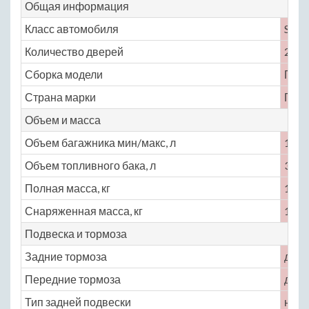
Общая информация
Класс автомобиля
S
Количество дверей
2
Сборка модели
Гер
Страна марки
Гер
Объем и масса
Объем багажника мин/макс, л
154
Объем топливного бака, л
30
Полная масса, кг
1855
Снаряженная масса, кг
1485
Подвеска и тормоза
Задние тормоза
диск
Передние тормоза
диск
Тип задней подвески
неза