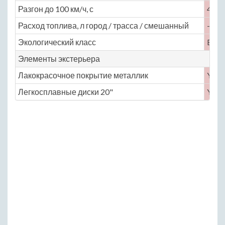
Разгон до 100 км/ч, с
4.4
Расход топлива, л город / трасса / смешанный
— / —
Экологический класс
Euro
Элементы экстерьера
Лакокрасочное покрытие металлик
Yes
Легкосплавные диски 20"
Yes