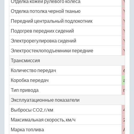
Отделка кожей рулевого колеса
Yes
Отделка потолка черной тканью
Yes
Передний центральный подлокотник
Yes
Подогрев передних сидений
Yes
Электрорегулировка сидений
Yes
Электростеклоподъемники передние
Yes
Трансмиссия
Количество передач
6
Коробка передач
авто
Тип привода
пол
Эксплуатационные показатели
Выбросы CO2, г/км
49
Максимальная скорость, км/ч
250
Марка топлива
АИ-