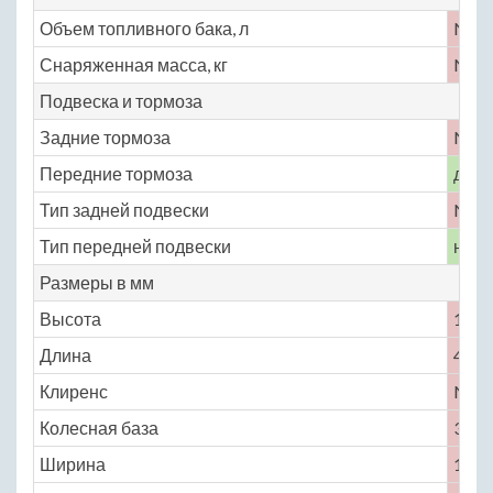
Объем топливного бака, л
No
Снаряженная масса, кг
No
Подвеска и тормоза
Задние тормоза
No
Передние тормоза
диск
Тип задней подвески
No
Тип передней подвески
неза
Размеры в мм
Высота
1496
Длина
4981
Клиренс
No
Колесная база
3050
Ширина
1885