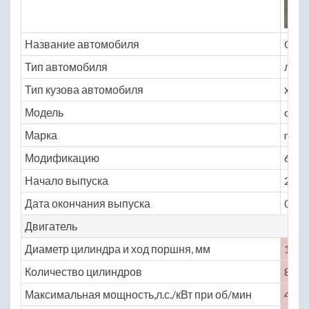
Название автомобиля
Chry
Тип автомобиля
легк
Тип кузова автомобиля
хэтчб
Модель
chrys
Марка
nass
Модификацию
6.1 M
Начало выпуска
2007
Дата окончания выпуска
0
Двигатель
Диаметр цилиндра и ход поршня, мм
103 ×
Количество цилиндров
8
Максимальная мощность,л.с./кВт при об/мин
425 