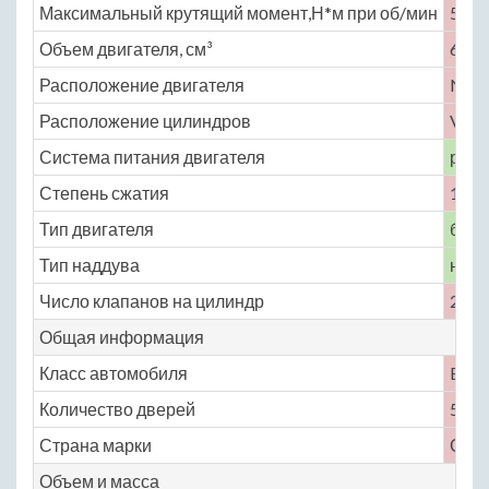
Максимальный крутящий момент,Н*м при об/мин
569 
Объем двигателя, см³
6059
Расположение двигателя
No
Расположение цилиндров
V-об
Система питания двигателя
расп
Степень сжатия
10.3
Тип двигателя
бенз
Тип наддува
нет
Число клапанов на цилиндр
2
Общая информация
Класс автомобиля
E
Количество дверей
5
Страна марки
СШ
Объем и масса