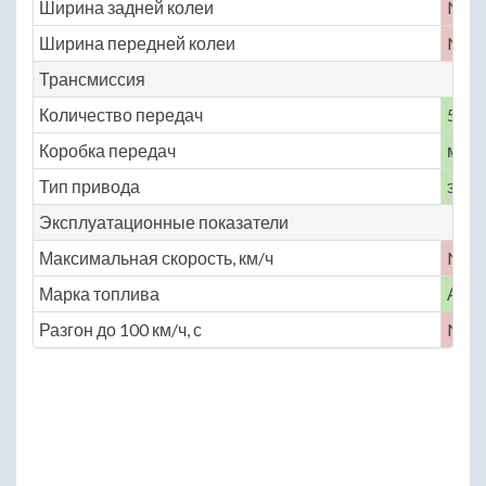
Ширина задней колеи
No
Ширина передней колеи
No
Трансмиссия
Количество передач
5
Коробка передач
меха
Тип привода
задн
Эксплуатационные показатели
Максимальная скорость, км/ч
No
Марка топлива
АИ-
Разгон до 100 км/ч, с
No