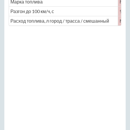
Марка топлива
No
Разгон до 100 км/ч, с
9.6
Расход топлива, л город / трасса / смешанный
No