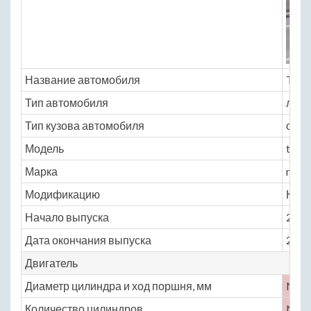
Название автомобиля
Toyo
Тип автомобиля
легк
Тип кузова автомобиля
седа
Модель
toyo
Марка
mirai
Модификацию
Комп
Начало выпуска
2015
Дата окончания выпуска
2016
Двигатель
Диаметр цилиндра и ход поршня, мм
No
Количество цилиндров
No