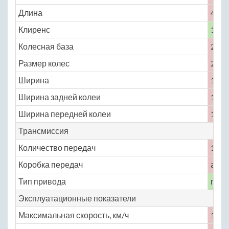
Длина
4890
Клиренс
130
Колесная база
2780
Размер колес
215 /
Ширина
1815
Ширина задней колеи
1545
Ширина передней колеи
1535
Трансмиссия
Количество передач
1
Коробка передач
авто
Тип привода
пере
Эксплуатационные показатели
Максимальная скорость, км/ч
178