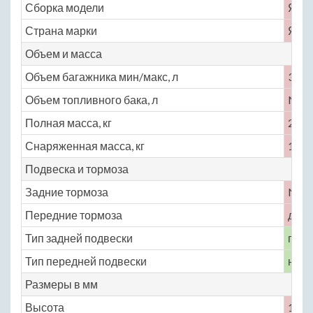
Сборка модели
Япо
Страна марки
Япо
Объем и масса
Объем багажника мин/макс, л
361
Объем топливного бака, л
No
Полная масса, кг
2180
Снаряженная масса, кг
1850
Подвеска и тормоза
Задние тормоза
No
Передние тормоза
диск
Тип задней подвески
полу
Тип передней подвески
неза
Размеры в мм
Высота
1535