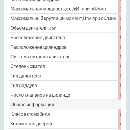
Максимальная мощность,л.с./кВт при об/мин
154 
Максимальный крутящий момент,Н*м при об/мин
335 
Объем двигателя, см³
No
Расположение двигателя
No
Расположение цилиндров
No
Система питания двигателя
No
Степень сжатия
No
Тип двигателя
No
Тип наддува
No
Число клапанов на цилиндр
No
Общая информация
Класс автомобиля
D
Количество дверей
4