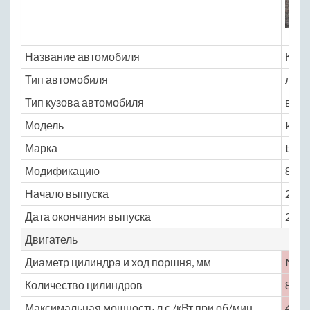
Название автомобиля
Комб
Тип автомобиля
легк
Тип кузова автомобиля
внед
Модель
kom
Марка
t98
Модификацию
8.1 A
Начало выпуска
2000
Дата окончания выпуска
2016
Двигатель
Диаметр цилиндра и ход поршня, мм
No
Количество цилиндров
8
Максимальная мощность,л.с./кВт при об/мин
400 