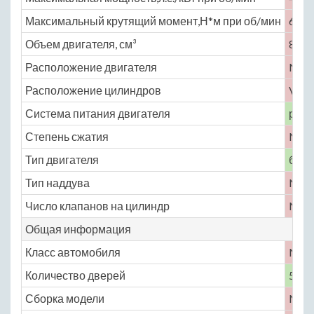
Максимальный крутящий момент,Н*м при об/мин
627 
Объем двигателя, см³
8100
Расположение двигателя
No
Расположение цилиндров
V-об
Система питания двигателя
расп
Степень сжатия
No
Тип двигателя
бенз
Тип наддува
No
Число клапанов на цилиндр
No
Общая информация
Класс автомобиля
No
Количество дверей
5
Сборка модели
No