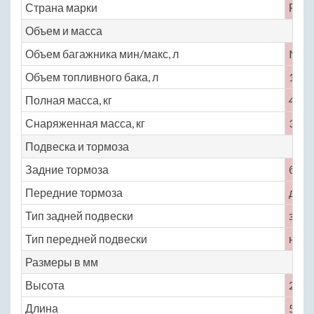
Страна марки
Росс
Объем и масса
Объем багажника мин/макс, л
No
Объем топливного бака, л
105
Полная масса, кг
4250
Снаряженная масса, кг
3950
Подвеска и тормоза
Задние тормоза
бар
Передние тормоза
диск
Тип задней подвески
зави
Тип передней подвески
неза
Размеры в мм
Высота
2020
Длина
5600