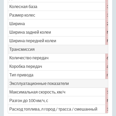
Колесная база
3340
Размер колес
325 /
Ширина
2100
Ширина задней колеи
No
Ширина передней колеи
No
Трансмиссия
Количество передач
6
Коробка передач
авто
Тип привода
пол
Эксплуатационные показатели
Максимальная скорость, км/ч
180
Разгон до 100 км/ч, с
No
Расход топлива, л город / трасса / смешанный
16 / 