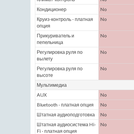
Кондиционер
No
Круиз-контроль - платная
No
опция
Прикуриватель и
No
пепельница
Регулировка руля по
No
вылету
Регулировка руля по
No
высоте
Мультимедиа
AUX
No
Bluetooth - платная опция
No
Штатная аудиоподготовка
No
Штатная аудиосистема Hi-
No
Fi - платная опция