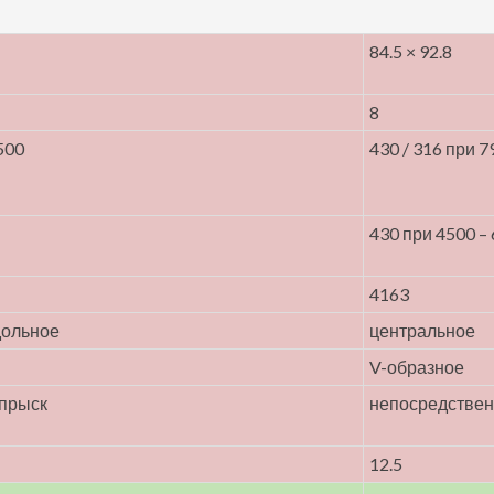
84.5 × 92.8
8
500
430 / 316 при 7
—
430 при 4500 –
4163
дольное
центральное
V-образное
прыск
непосредствен
12.5