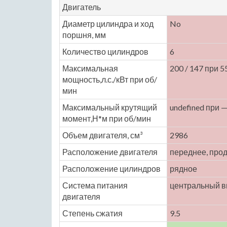
Двигатель
Диаметр цилиндра и ход
No
поршня, мм
Количество цилиндров
6
Максимальная
200 / 147 при 5
мощность,л.с./кВт при об/
мин
Максимальный крутящий
undefined при 
момент,Н*м при об/мин
Объем двигателя, см³
2986
Расположение двигателя
переднее, про
Расположение цилиндров
рядное
Система питания
центральный в
двигателя
Степень сжатия
9.5