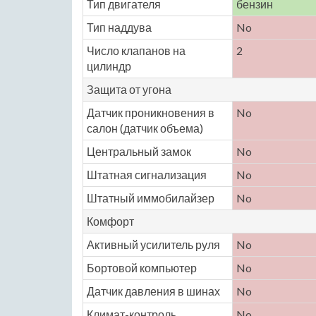
Тип двигателя
бензин
Тип наддува
No
Число клапанов на
2
цилиндр
Защита от угона
Датчик проникновения в
No
салон (датчик объема)
Центральный замок
No
Штатная сигнализация
No
Штатный иммобилайзер
No
Комфорт
Активный усилитель руля
No
Бортовой компьютер
No
Датчик давления в шинах
No
Климат-контроль
No