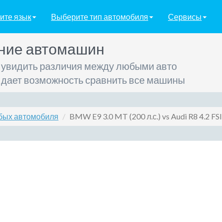
ите язык
Выберите тип автомобиля
Сервисы
ние автомашин
 увидить различия между любыми авто
 дает возможность сравнить все машины
бых автомобиля
BMW E9 3.0 MT (200 л.с.) vs Audi R8 4.2 FSI