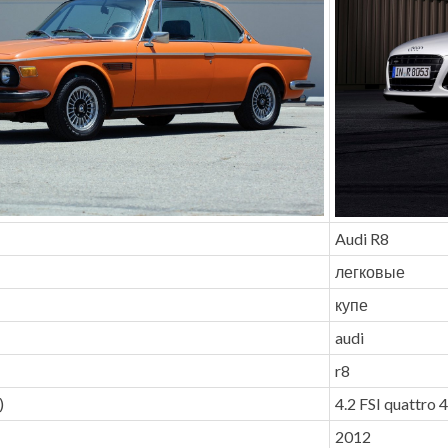
Audi R8
легковые
купе
audi
r8
)
4.2 FSI quattro 
2012