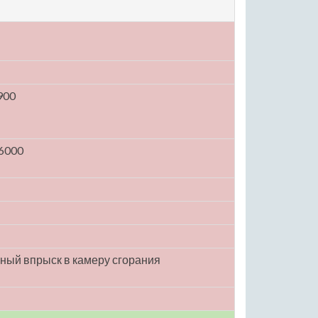
900
 6000
ный впрыск в камеру сгорания