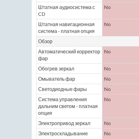
Штатная аудиосистема с
No
CD
Штатная навигационная
No
система - платная опция
Обзор
Автоматический корректор
No
фар
Обогрев зеркал
No
Омыватель фар
No
Светодиодные фары
No
Система управления
No
дальним светом - платная
опция
Электропривод зеркал
No
Электроскладывание
No