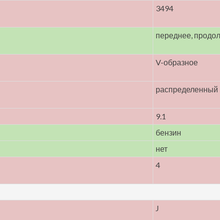
3494
переднее, продо
V-образное
распределенный
9.1
бензин
нет
4
J