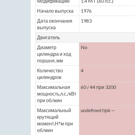
Модификацию
1.4 MT (60 л.с.)
Начало выпуска
1976
Дата окончания
1983
выпуска
Двигатель
Диаметр
No
цилиндра и ход
поршня, мм
Количество
4
цилиндров
Максимальная
60 / 44 при 3200
мощность,л.с./кВт
при об/мин
Максимальный
undefined при —
крутящий
момент,Н*м при
об/мин