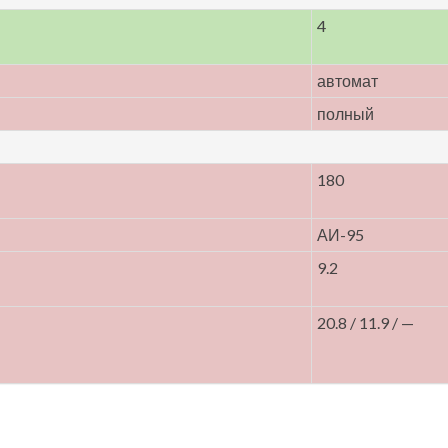
4
автомат
полный
180
АИ-95
9.2
20.8 / 11.9 / —