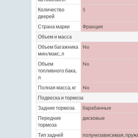
Количество
5
дверей
Страна марки
Франция
Объем и масса
Объем багажника
No
мин/макс, л
Объем
No
топливного бака,
л
Полная масса, кг
No
Подвеска и тормоза
Задние тормоза
барабанные
Передние
дисковые
тормоза
Тип задней
полунезависимая, пруж