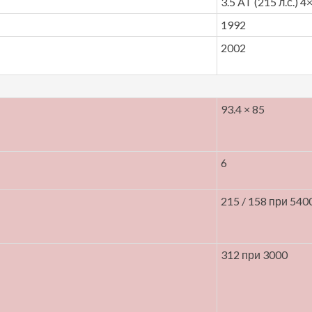
3.5 AT (215 л.с.) 4
1992
2002
93.4 × 85
6
215 / 158 при 540
312 при 3000