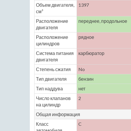
Объем двигателя,
1397
см³
Расположение
переднее, продольное
двигателя
Расположение
рядное
цилиндров
Система питания
карбюратор
двигателя
Степень сжатия
No
Тип двигателя
бензин
Тип наддува
нет
Число клапанов
2
на цилиндр
Общая информация
Класс
C
автомобиля