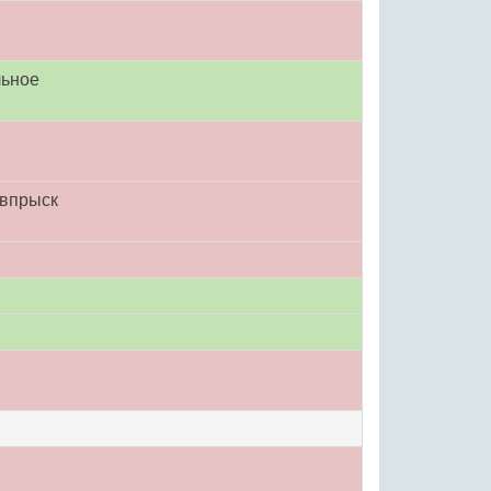
льное
 впрыск