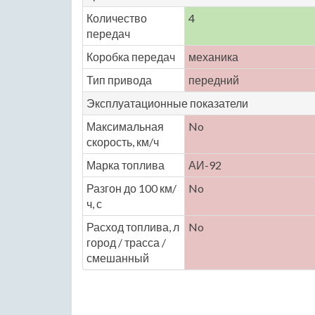
Количество
4
передач
Коробка передач
механика
Тип привода
передний
Эксплуатационные показатели
Максимальная
No
скорость, км/ч
Марка топлива
АИ-92
Разгон до 100 км/
No
ч, с
Расход топлива, л
No
город / трасса /
смешанный