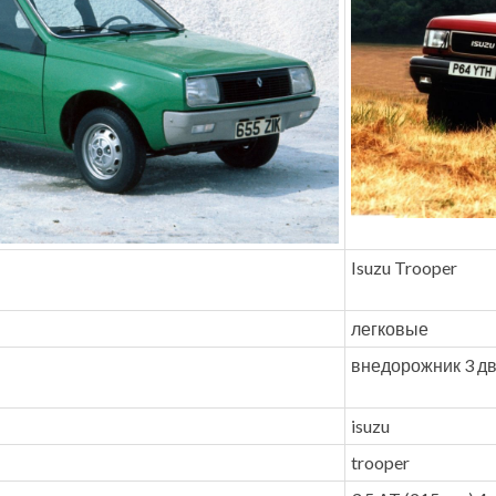
Isuzu Trooper
легковые
внедорожник 3 дв
isuzu
trooper