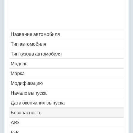
Название автомобиля
Op
Тип автомобиля
ле
Тип кузова автомобиля
ми
Модель
op
Марка
me
Модификацию
OP
Начало выпуска
20
Дата окончания выпуска
20
Безопасность
ABS
Ye
ESP
Ye