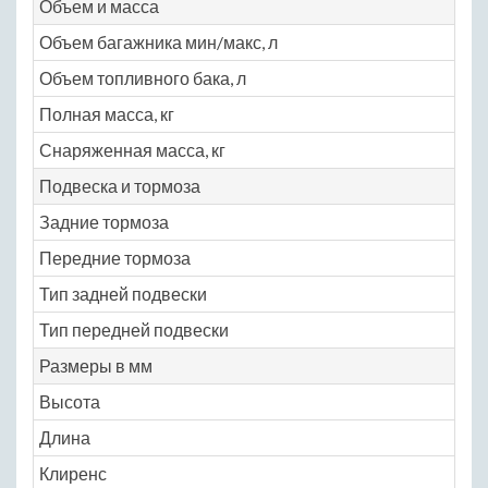
Объем и масса
Объем багажника мин/макс, л
41
Объем топливного бака, л
53
Полная масса, кг
19
Снаряженная масса, кг
13
Подвеска и тормоза
Задние тормоза
ди
Передние тормоза
ди
Тип задней подвески
по
Тип передней подвески
не
Размеры в мм
Высота
16
Длина
40
Клиренс
14