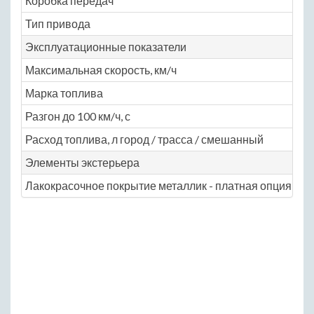
Коробка передач
ме
Тип привода
пе
Эксплуатационные показатели
Максимальная скорость, км/ч
22
Марка топлива
АИ
Разгон до 100 км/ч, с
8.2
Расход топлива, л город / трасса / смешанный
10.
Элементы экстерьера
Лакокрасочное покрытие металлик - платная опция
Ye