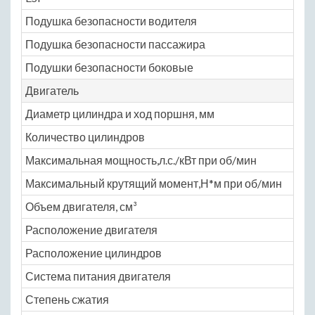
Подушка безопасности водителя
Ye
Подушка безопасности пассажира
Ye
Подушки безопасности боковые
Ye
Двигатель
Диаметр цилиндра и ход поршня, мм
79 
Количество цилиндров
4
Максимальная мощность,л.с./кВт при об/мин
18
Максимальный крутящий момент,Н*м при об/мин
23
Объем двигателя, см³
15
Расположение двигателя
пе
Расположение цилиндров
ря
Система питания двигателя
ра
Степень сжатия
8.8