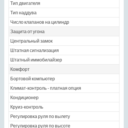
Тип двигателя
бе
Тип наддува
ту
Число клапанов на цилиндр
4
Защита от угона
Центральный замок
Ye
Штатная сигнализация
Ye
Штатный иммобилайзер
Ye
Комфорт
Бортовой компьютер
Ye
Климат-контроль - платная опция
Ye
Кондиционер
Ye
Круиз-контроль
Ye
Регулировка руля по вылету
Ye
Регулировка руля по высоте
Ye