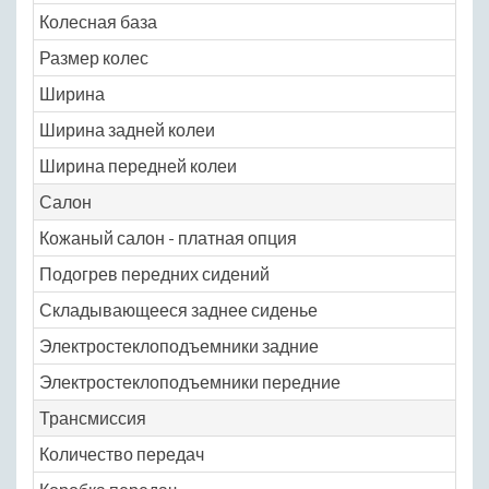
Колесная база
26
Размер колес
205
Ширина
16
Ширина задней колеи
14
Ширина передней колеи
14
Салон
Кожаный салон - платная опция
Ye
Подогрев передних сидений
Ye
Складывающееся заднее сиденье
Ye
Электростеклоподъемники задние
Ye
Электростеклоподъемники передние
Ye
Трансмиссия
Количество передач
6