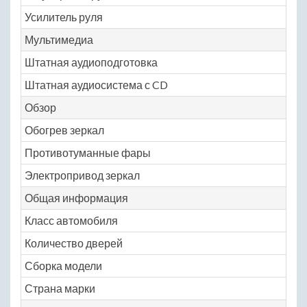
Усилитель руля
Ye
Мультимедиа
Штатная аудиоподготовка
Ye
Штатная аудиосистема с CD
Ye
Обзор
Обогрев зеркал
Ye
Противотуманные фары
Ye
Электропривод зеркал
Ye
Общая информация
Класс автомобиля
M
Количество дверей
5
Сборка модели
Ге
Страна марки
Ге