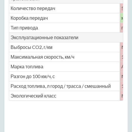
Количество передач
5
Коробка передач
меха
Тип привода
пол
Эксплуатационные показатели
Выбросы CO2, г/км
No
Максимальная скорость, км/ч
160
Марка топлива
АИ-
Разгон до 100 км/ч, с
No
Расход топлива, л город / трасса / смешанный
11 / 
Экологический класс
No