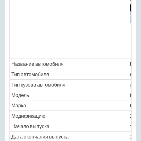
Название автомобиля
Ford
Тип автомобиля
легк
Тип кузова автомобиля
седа
Модель
ford
Марка
temp
Модификацию
2.3 M
Начало выпуска
1984
Дата окончания выпуска
1995