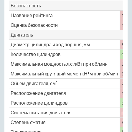
Безопасность
Название рейтинга
No
Оценка безопасности
No
Двигатель
Диаметр цилиндра и ход поршня, мм
93.5 
Количество цилиндров
4
Максимальная мощность,л.с./кВт при об/мин
102 
Максимальный крутящий момент,Н*м при об/мин
176 
Объем двигателя, см³
2307
Расположение двигателя
No
Расположение цилиндров
рядн
Система питания двигателя
расп
Степень сжатия
9
Тип двигателя
бенз