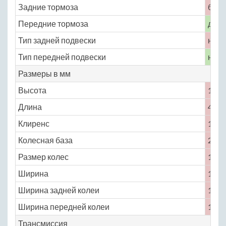
Задние тормоза
бар
Передние тормоза
диск
Тип задней подвески
неза
Тип передней подвески
неза
Размеры в мм
Высота
1340
Длина
4490
Клиренс
130
Колесная база
2540
Размер колес
185 /
Ширина
1735
Ширина задней колеи
1460
Ширина передней колеи
1395
Трансмиссия