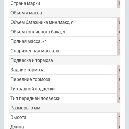
Страна марки
Кита
Объем и масса
Объем багажника мин/макс, л
600
Объем топливного бака, л
45
Полная масса, кг
1585
Снаряженная масса, кг
1210
Подвеска и тормоза
Задние тормоза
диск
Передние тормоза
диск
Тип задней подвески
полу
Тип передней подвески
неза
Размеры в мм
Высота
1660
Длина
4325