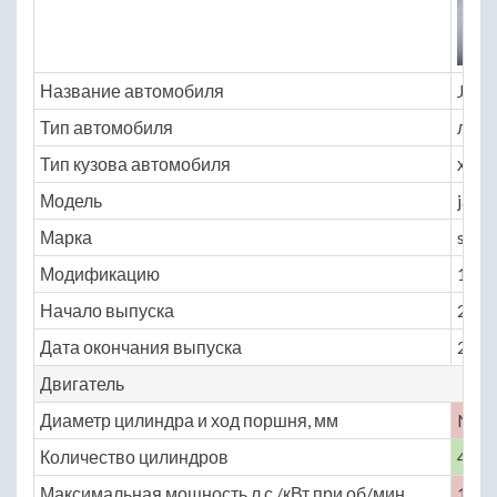
Название автомобиля
JAC 
Тип автомобиля
легк
Тип кузова автомобиля
хэтчб
Модель
jac
Марка
s_3
Модификацию
1.5 M
Начало выпуска
2015
Дата окончания выпуска
2016
Двигатель
Диаметр цилиндра и ход поршня, мм
No
Количество цилиндров
4
Максимальная мощность,л.с./кВт при об/мин
113 