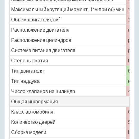
Максимальный крутящий момент,Н*м при об/мин
146 
Объем двигателя, см³
1499
Расположение двигателя
пере
Расположение цилиндров
рядн
Система питания двигателя
расп
Степень сжатия
No
Тип двигателя
бенз
Тип наддува
нет
Число клапанов на цилиндр
4
Общая информация
Класс автомобиля
C
Количество дверей
5
Сборка модели
Кита