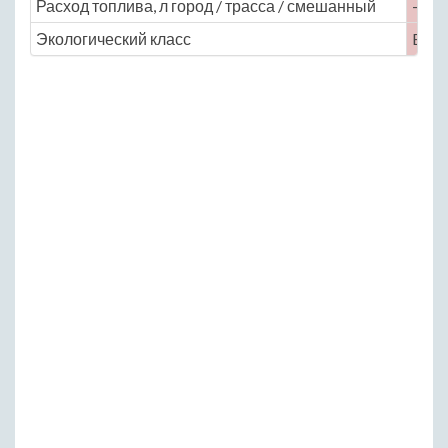
Расход топлива, л город / трасса / смешанный
— / —
Экологический класс
Euro