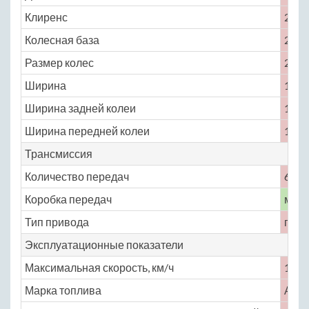
Клиренс
200
Колесная база
2560
Размер колес
205 /
Ширина
1765
Ширина задней колеи
1480
Ширина передней колеи
1470
Трансмиссия
Количество передач
6
Коробка передач
меха
Тип привода
пере
Эксплуатационные показатели
Максимальная скорость, км/ч
180
Марка топлива
АИ-