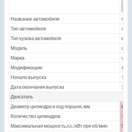
Название автомобиля
Cize
Тип автомобиля
легк
Тип кузова автомобиля
купе
Модель
cizet
Марка
v16t
Модификацию
6.0 M
Начало выпуска
1991
Дата окончания выпуска
1995
Двигатель
Диаметр цилиндра и ход поршня, мм
86 × 
Количество цилиндров
16
Максимальная мощность,л.с./кВт при об/мин
520 