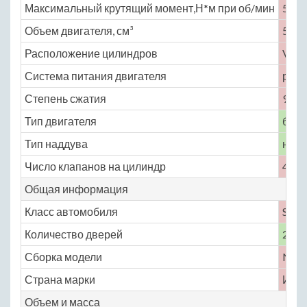
Максимальный крутящий момент,Н*м при об/мин
540 
Объем двигателя, см³
5995
Расположение цилиндров
V-об
Система питания двигателя
расп
Степень сжатия
9.5
Тип двигателя
бенз
Тип наддува
нет
Число клапанов на цилиндр
4
Общая информация
Класс автомобиля
S
Количество дверей
2
Сборка модели
No
Страна марки
Ита
Объем и масса