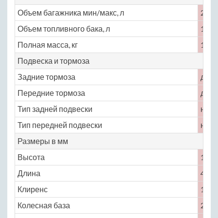
Объем багажника мин/макс, л
250 
Объем топливного бака, л
136
Полная масса, кг
1700
Подвеска и тормоза
Задние тормоза
диск
Передние тормоза
диск
Тип задней подвески
неза
Тип передней подвески
неза
Размеры в мм
Высота
1240
Длина
4440
Клиренс
120
Колесная база
2690