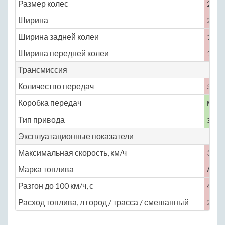
Размер колес
245 /
Ширина
2050
Ширина задней колеи
1665
Ширина передней колеи
1610
Трансмиссия
Количество передач
5
Коробка передач
меха
Тип привода
задн
Эксплуатационные показатели
Максимальная скорость, км/ч
327
Марка топлива
АИ-
Разгон до 100 км/ч, с
4.5
Расход топлива, л город / трасса / смешанный
24 / 