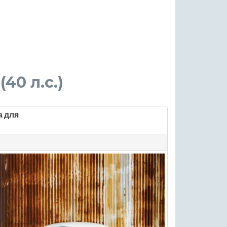
(40 л.с.)
а для