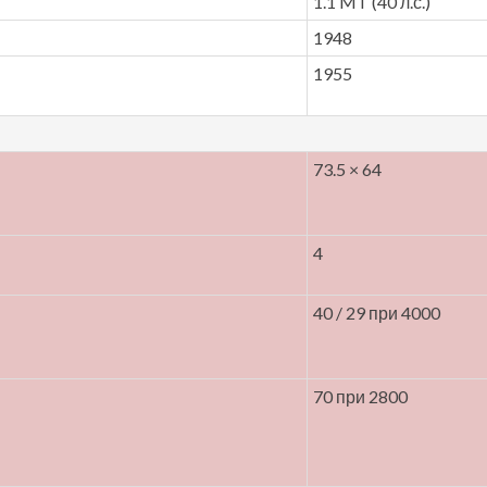
1.1 MT (40 л.с.)
1948
1955
73.5 × 64
4
40 / 29 при 4000
70 при 2800