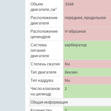
Объем
3168
двигателя, см³
Расположение
переднее, продольное
двигателя
Расположение
V-образное
цилиндров
Система
карбюратор
питания
двигателя
Степень сжатия
No
Тип двигателя
бензин
Тип наддува
No
Число клапанов
2
на цилиндр
Общая информация
Количество
2