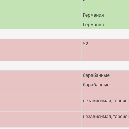
Германия
Германия
52
барабанные
барабанные
независимая, торсио
независимая, торсио