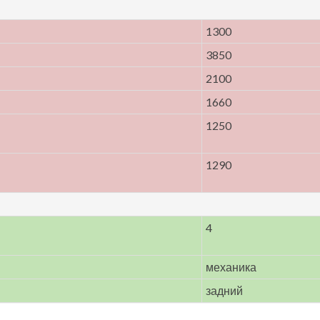
1300
3850
2100
1660
1250
1290
4
механика
задний