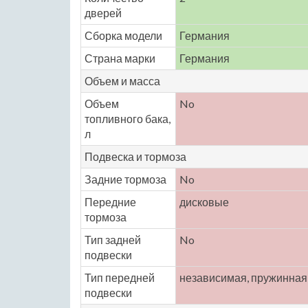
дверей
Сборка модели
Германия
Страна марки
Германия
Объем и масса
Объем
No
топливного бака,
л
Подвеска и тормоза
Задние тормоза
No
Передние
дисковые
тормоза
Тип задней
No
подвески
Тип передней
независимая, пружинная
подвески