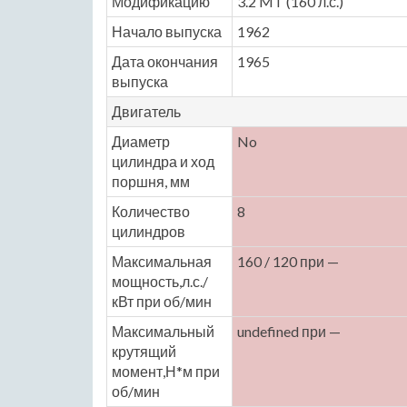
Модификацию
3.2 MT (160 л.с.)
Начало выпуска
1962
Дата окончания
1965
выпуска
Двигатель
Диаметр
No
цилиндра и ход
поршня, мм
Количество
8
цилиндров
Максимальная
160 / 120 при —
мощность,л.с./
кВт при об/мин
Максимальный
undefined при —
крутящий
момент,Н*м при
об/мин