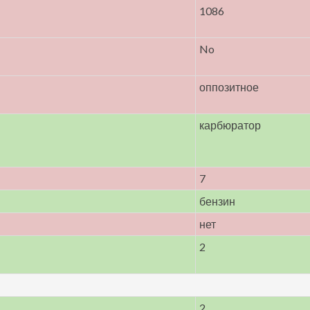
1086
No
оппозитное
карбюратор
7
бензин
нет
2
2