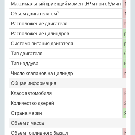
Максимальный крутящий момент,Н*м при об/мин
157 
Объем двигателя, см³
1838
Расположение двигателя
No
Расположение цилиндров
рядн
Система питания двигателя
расп
Тип двигателя
бенз
Тип наддува
нет
Число клапанов на цилиндр
No
Общая информация
Класс автомобиля
F
Количество дверей
2
Страна марки
Япо
Объем и масса
Объем топливного бака, л
No