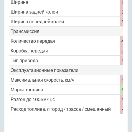
Ширина
1880
Ширина задней колеи
1570
Ширина передней колеи
1580
Трансмиссия
Количество передач
4
Коробка передач
авто
Тип привода
задн
Эксплуатационные показатели
Максимальная скорость, км/ч
No
Марка топлива
АИ-
Разгон до 100 км/ч, с
12
Расход топлива, л город / трасса / смешанный
— / —