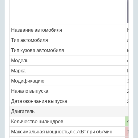
Название автомобиля
Mits
Тип автомобиля
легк
Тип кузова автомобиля
кабр
Модель
mits
Марка
le_s
Модификацию
1.8 A
Начало выпуска
2000
Дата окончания выпуска
2006
Двигатель
Количество цилиндров
4
Максимальная мощность,л.с./кВт при об/мин
125 