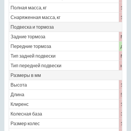
Полная масса, кг
1650
Снаряженная масса, кг
1350
Подвеска и тормоза
Задние тормоза
No
Передние тормоза
диск
Тип задней подвески
No
Тип передней подвески
неза
Размеры в мм
Высота
1270
Длина
5320
Клиренс
120
Колесная база
3425
Размер колес
195 /