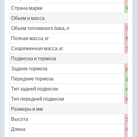
Страна марки
Япо
Объем и масса
Объем топливного бака, л
50
Полная масса, кг
No
Снаряженная масса, кг
1030
Подвеска и тормоза
Задние тормоза
диск
Передние тормоза
диск
Тип задней подвески
неза
Тип передней подвески
неза
Размеры в мм
Высота
1355
Длина
4260