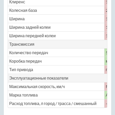
Клиренс
150
Колесная база
2500
Ширина
1675
Ширина задней колеи
1435
Ширина передней колеи
1430
Трансмиссия
Количество передач
5
Коробка передач
меха
Тип привода
пере
Эксплуатационные показатели
Максимальная скорость, км/ч
No
Марка топлива
АИ-
Расход топлива, л город / трасса / смешанный
— / —