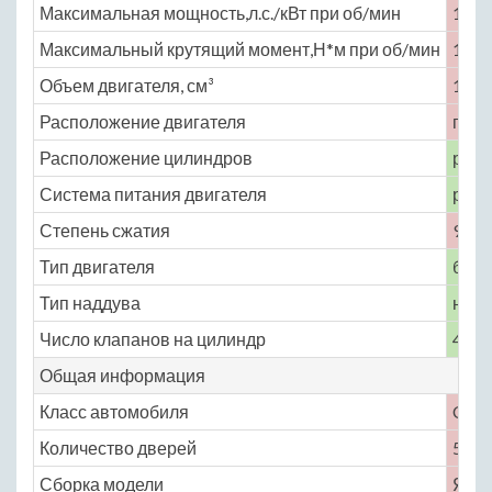
Максимальная мощность,л.с./кВт при об/мин
135 
Максимальный крутящий момент,Н*м при об/мин
156 
Объем двигателя, см³
1839
Расположение двигателя
пере
Расположение цилиндров
рядн
Система питания двигателя
расп
Степень сжатия
9
Тип двигателя
бенз
Тип наддува
нет
Число клапанов на цилиндр
4
Общая информация
Класс автомобиля
C
Количество дверей
5
Сборка модели
Япо