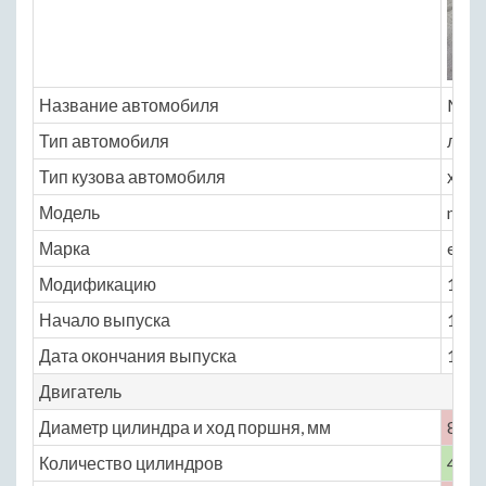
Название автомобиля
Mazd
Тип автомобиля
легк
Тип кузова автомобиля
хэтчб
Модель
maz
Марка
euno
Модификацию
1.8 M
Начало выпуска
1989
Дата окончания выпуска
1994
Двигатель
Диаметр цилиндра и ход поршня, мм
83 ×
Количество цилиндров
4