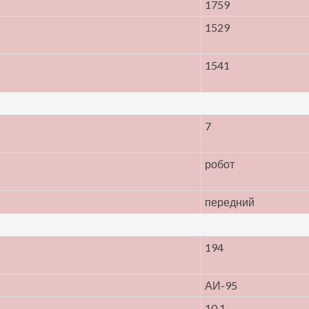
1759
1529
1541
7
робот
передний
194
АИ-95
10.1