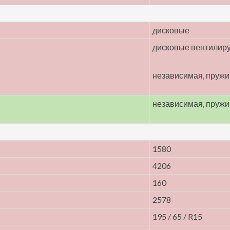
дисковые
дисковые вентилир
независимая, пруж
независимая, пруж
1580
4206
160
2578
195 / 65 / R15