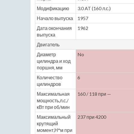
Модификацию
3.0 AT (160 л.с.)
Начало выпуска
1957
Дата окончания
1962
выпуска
Двигатель
Диаметр
No
цилиндра и ход
поршня, мм
Количество
6
цилиндров
Максимальная
160 / 118 при —
мощность,л.с./
кВт при об/мин
Максимальный
237 при 4200
крутящий
момент,Н*м при