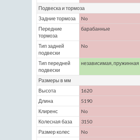
Подвеска и тормоза
Задние тормоза
No
Передние
барабанные
тормоза
Тип задней
No
подвески
Тип передней
независимая, пружинная
подвески
Размеры в мм
Высота
1620
Длина
5190
Клиренс
No
Колесная база
3150
Размер колес
No