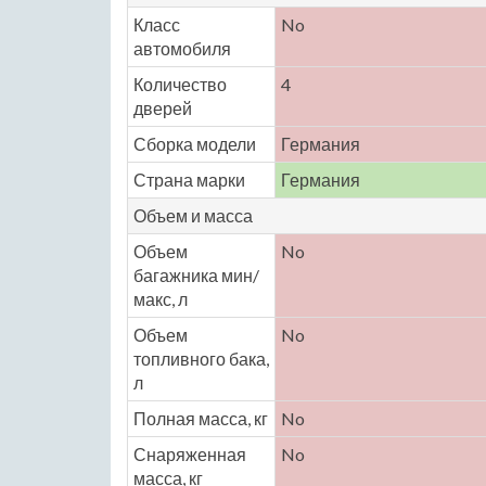
Класс
No
автомобиля
Количество
4
дверей
Сборка модели
Германия
Страна марки
Германия
Объем и масса
Объем
No
багажника мин/
макс, л
Объем
No
топливного бака,
л
Полная масса, кг
No
Снаряженная
No
масса, кг