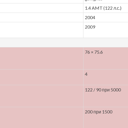
1.4 AMT (122 л.с.)
2004
2009
76 × 75.6
4
122 / 90 при 5000
200 при 1500