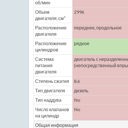
об/мин
Объем
2996
двигателя, см³
Расположение
переднее, продольное
двигателя
Расположение
рядное
цилиндров
Система
двигатель с неразделен
питания
(непосредственный впры
двигателя
Степень сжатия
8.6
Тип двигателя
дизель
Тип наддува
No
Число клапанов
No
на цилиндр
Общая информация