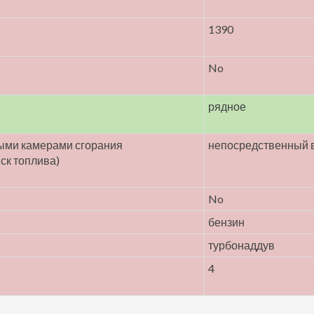
1390
No
рядное
ными камерами сгорания
непосредственный в
ск топлива)
No
бензин
турбонаддув
4