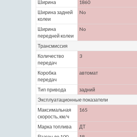
Ширина
1860
Ширина задней
No
колеи
Ширина
No
передней колеи
Трансмиссия
Количество
3
передач
Коробка
автомат
передач
Тип привода
задний
Эксплуатационные показатели
Максимальная
165
скорость, км/ч
Марка топлива
ДТ
Разгон до 100
18