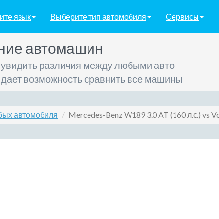
ите язык
Выберите тип автомобиля
Сервисы
ние автомашин
 увидить различия между любыми авто
 дает возможность сравнить все машины
бых автомобиля
Mercedes-Benz W189 3.0 AT (160 л.с.) vs Vo