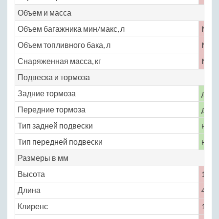
Объем и масса
Объем багажника мин/макс, л
No
Объем топливного бака, л
No
Снаряженная масса, кг
No
Подвеска и тормоза
Задние тормоза
диск
Передние тормоза
диск
Тип задней подвески
неза
Тип передней подвески
неза
Размеры в мм
Высота
1040
Длина
4665
Клиренс
140