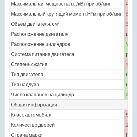
Максимальная мощность,л.с./кВт при об/мин
408 
Максимальный крутящий момент,Н*м при об/мин
580 
Объем двигателя, см³
5987
Расположение двигателя
цент
Расположение цилиндров
V-об
Система питания двигателя
расп
Степень сжатия
10
Тип двигателя
бенз
Тип наддува
нет
Число клапанов на цилиндр
4
Общая информация
Класс автомобиля
S
Количество дверей
2
Страна марки
Гер