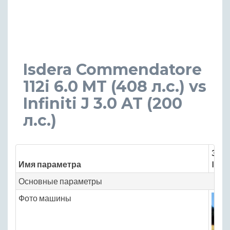
Isdera Commendatore
112i 6.0 MT (408 л.с.) vs
Infiniti J 3.0 AT (200
л.с.)
Знач
Имя параметра
Isde
Основные параметры
Фото машины