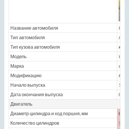
Название автомобиля
Isde
Тип автомобиля
легк
Тип кузова автомобиля
купе
Модель
isder
Марка
comm
Модификацию
6.0 M
Начало выпуска
1999
Дата окончания выпуска
0
Двигатель
Диаметр цилиндра и ход поршня, мм
89 × 
Количество цилиндров
12