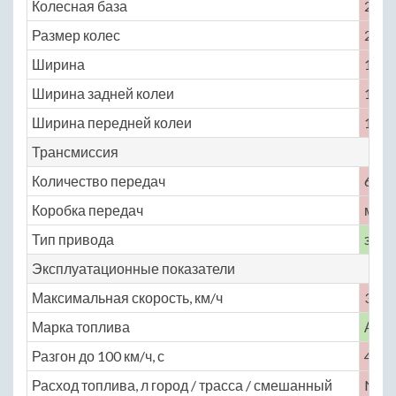
Колесная база
2600
Размер колес
225 /
Ширина
1885
Ширина задней колеи
1550
Ширина передней колеи
1550
Трансмиссия
Количество передач
6
Коробка передач
меха
Тип привода
задн
Эксплуатационные показатели
Максимальная скорость, км/ч
330
Марка топлива
АИ-
Разгон до 100 км/ч, с
4.7
Расход топлива, л город / трасса / смешанный
No