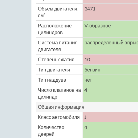
Объем двигателя,
3471
см³
Расположение
V-образное
цилиндров
Система питания
распределенный впры
двигателя
Степень сжатия
10
Тип двигателя
бензин
Тип наддува
нет
Число клапанов на
4
цилиндр
Общая информация
Класс автомобиля
J
Количество
4
дверей