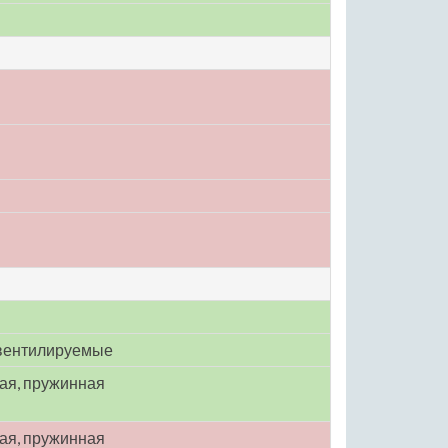
вентилируемые
ая, пружинная
ая, пружинная