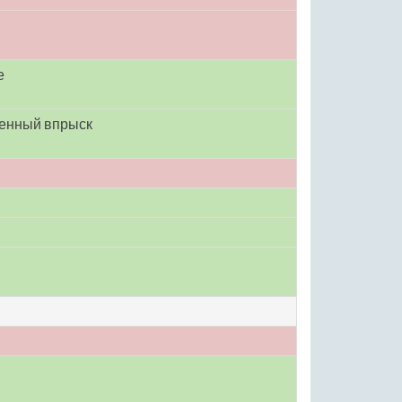
е
енный впрыск