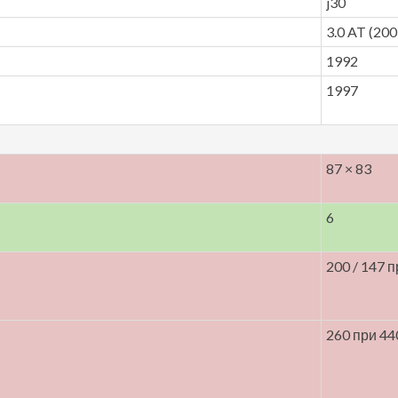
j30
3.0 AT (200 
1992
1997
87 × 83
6
200 / 147 
260 при 44