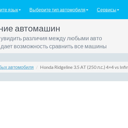
ите язык
Выберите тип автомобиля
Сервисы
ние автомашин
 увидить различия между любыми авто
 дает возможность сравнить все машины
бых автомобиля
Honda Ridgeline 3.5 AT (250 л.с.) 4×4 vs Infini