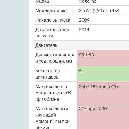
Марка
ridgeline
Модификацию
3.5 AT (250 л.с.) 4×4
Начало выпуска
2009
Дата окончания
2014
выпуска
Двигатель
Диаметр цилиндра
89 × 93
и ход поршня, мм
Количество
6
цилиндров
Максимальная
250 / 184 при 5700
мощность,л.с./кВт
при об/мин
Максимальный
335 при 4300
крутящий
момент,Н*м при
об/мин