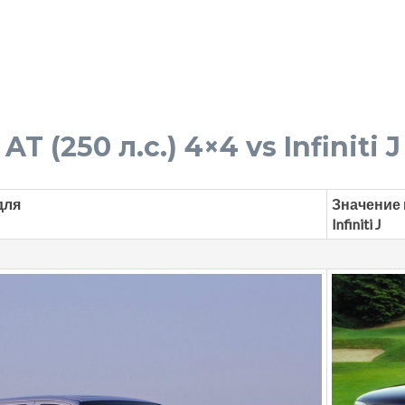
T (250 л.с.) 4×4 vs Infiniti J 
для
Значение 
Infiniti J