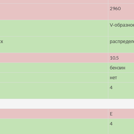
2960
V-образно
ск
распредел
10.5
бензин
нет
4
E
4