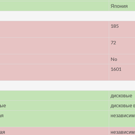
Япония
185
72
No
1601
дисковые
мые
дисковые 
ая
независим
ная
независим