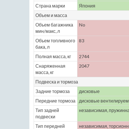
Страна марки
Япония
Объем и масса
Объем багажника
No
мин/макс, л
Объем топливного
83
бака, л
Полная масса, кг
2744
Снаряженная
2047
масса, кг
Подвеска и тормоза
Задние тормоза
дисковые
Передние тормоза
дисковые вентилируе
Тип задней
независимая, пружинн
подвески
Тип передней
независимая, торсион