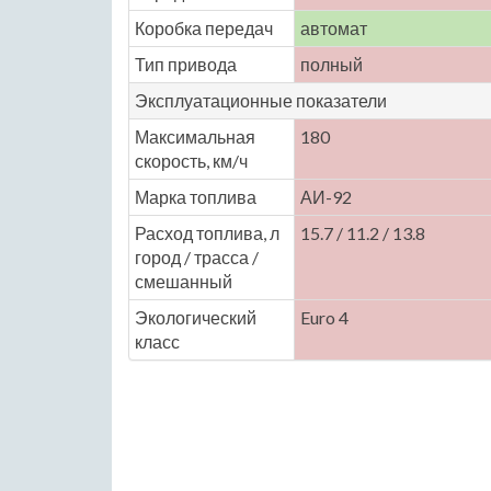
Коробка передач
автомат
Тип привода
полный
Эксплуатационные показатели
Максимальная
180
скорость, км/ч
Марка топлива
АИ-92
Расход топлива, л
15.7 / 11.2 / 13.8
город / трасса /
смешанный
Экологический
Euro 4
класс