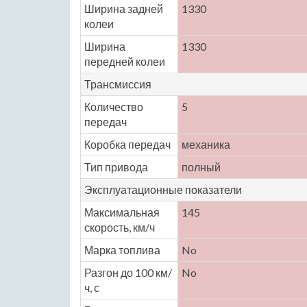
Ширина задней
1330
колеи
Ширина
1330
передней колеи
Трансмиссия
Количество
5
передач
Коробка передач
механика
Тип привода
полный
Эксплуатационные показатели
Максимальная
145
скорость, км/ч
Марка топлива
No
Разгон до 100 км/
No
ч, с