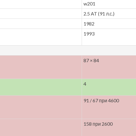
w201
2.5 AT (91 л.с.)
1982
1993
87 × 84
4
91 / 67 при 4600
158 при 2600