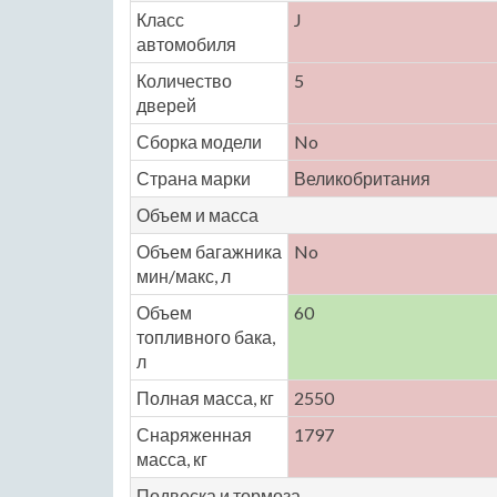
Класс
J
автомобиля
Количество
5
дверей
Сборка модели
No
Страна марки
Великобритания
Объем и масса
Объем багажника
No
мин/макс, л
Объем
60
топливного бака,
л
Полная масса, кг
2550
Снаряженная
1797
масса, кг
Подвеска и тормоза