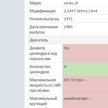
Марка
series_iii
Модификацию
2.3 MT (69 л.с.) 4×4
Начало выпуска
1971
Дата окончания
1985
выпуска
Двигатель
Диаметр
No
цилиндра и ход
поршня, мм
Количество
4
цилиндров
Максимальная
69 / 51 при —
мощность,л.с./кВт
при об/мин
Максимальный
undefined при —
крутящий