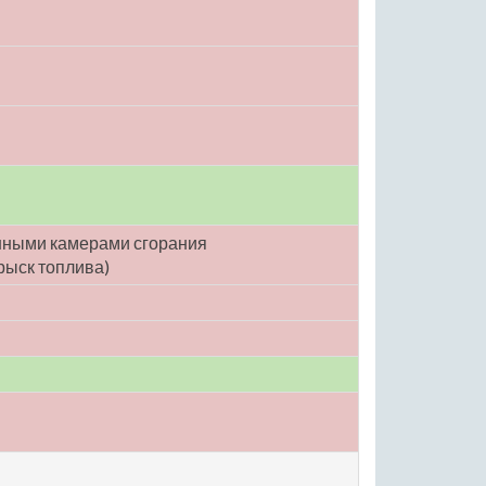
енными камерами сгорания
рыск топлива)