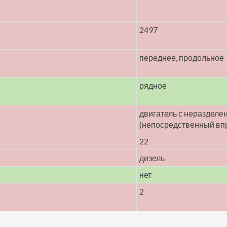
2497
переднее, продольное
рядное
двигатель с нераздел
(непосредственный вп
22
дизель
нет
2