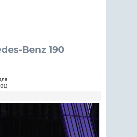
cedes-Benz 190
для
01)