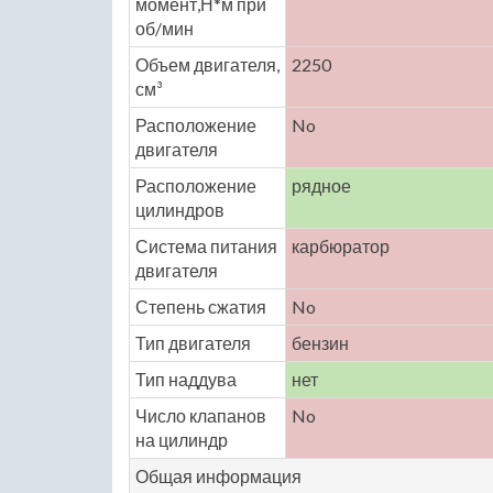
момент,Н*м при
об/мин
Объем двигателя,
2250
см³
Расположение
No
двигателя
Расположение
рядное
цилиндров
Система питания
карбюратор
двигателя
Степень сжатия
No
Тип двигателя
бензин
Тип наддува
нет
Число клапанов
No
на цилиндр
Общая информация