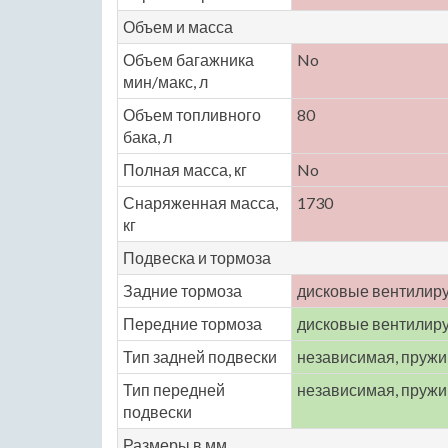
Объем и масса
Объем багажника
No
мин/макс, л
Объем топливного
80
бака, л
Полная масса, кг
No
Снаряженная масса,
1730
кг
Подвеска и тормоза
Задние тормоза
дисковые вентилир
Передние тормоза
дисковые вентилир
Тип задней подвески
независимая, пруж
Тип передней
независимая, пруж
подвески
Размеры в мм