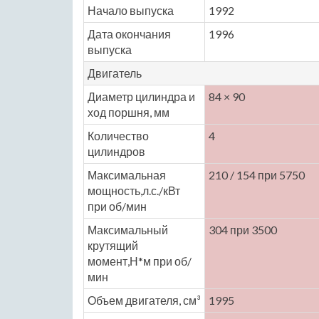
Начало выпуска
1992
Дата окончания
1996
выпуска
Двигатель
Диаметр цилиндра и
84 × 90
ход поршня, мм
Количество
4
цилиндров
Максимальная
210 / 154 при 5750
мощность,л.с./кВт
при об/мин
Максимальный
304 при 3500
крутящий
момент,Н*м при об/
мин
Объем двигателя, см³
1995