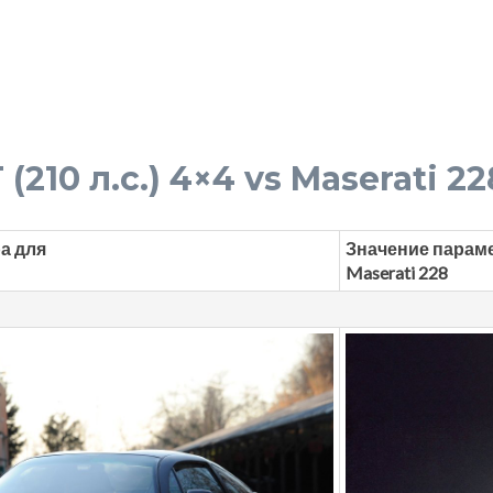
(210 л.с.) 4×4 vs Maserati 228
а для
Значение парам
Maserati 228