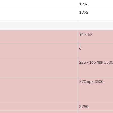
1986
1992
94 × 67
6
225 / 165 при 550
370 при 3500
2790