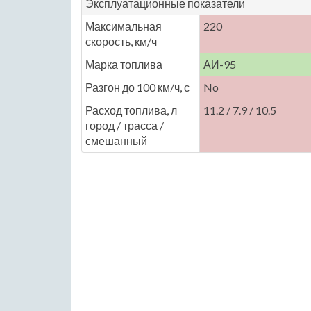
Эксплуатационные показатели
Максимальная
220
скорость, км/ч
Марка топлива
АИ-95
Разгон до 100 км/ч, с
No
Расход топлива, л
11.2 / 7.9 / 10.5
город / трасса /
смешанный