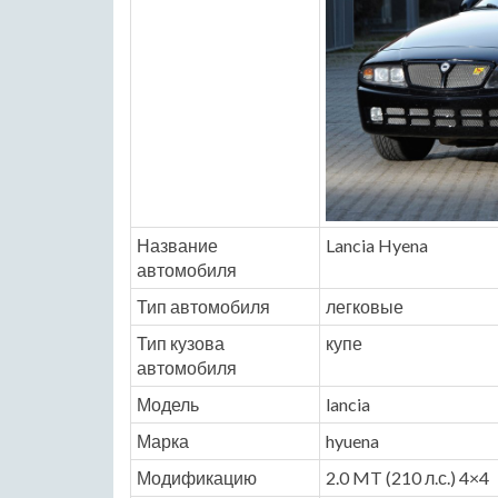
Название
Lancia Hyena
автомобиля
Тип автомобиля
легковые
Тип кузова
купе
автомобиля
Модель
lancia
Марка
hyuena
Модификацию
2.0 MT (210 л.с.) 4×4