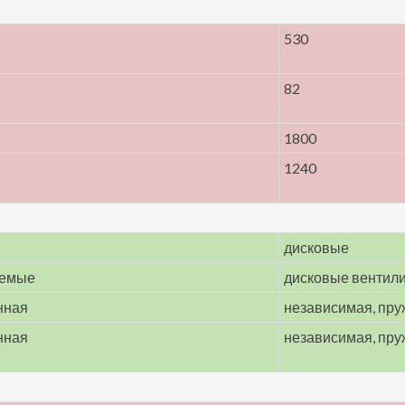
530
82
1800
1240
дисковые
уемые
дисковые вентил
нная
независимая, пр
нная
независимая, пр