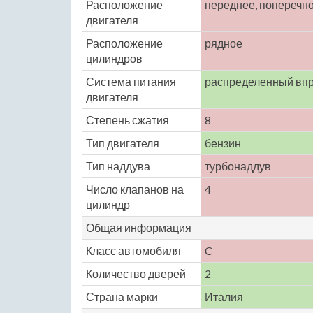
Расположение
переднее, поперечн
двигателя
Расположение
рядное
цилиндров
Система питания
распределенный вп
двигателя
Степень сжатия
8
Тип двигателя
бензин
Тип наддува
турбонаддув
Число клапанов на
4
цилиндр
Общая информация
Класс автомобиля
C
Количество дверей
2
Страна марки
Италия