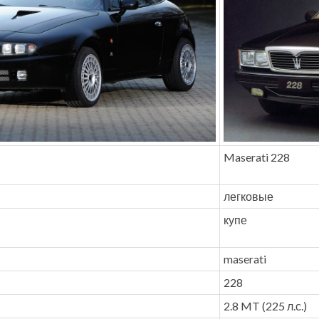
Maserati 228
легковые
купе
maserati
228
2.8 MT (225 л.с.)