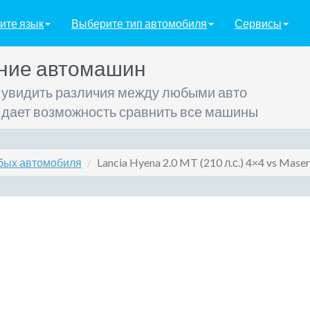
ите язык
Выберите тип автомобиля
Сервисы
ние автомашин
 увидить различия между любыми авто
 дает возможность сравнить все машины
бых автомобиля
Lancia Hyena 2.0 MT (210 л.с.) 4×4 vs Masera