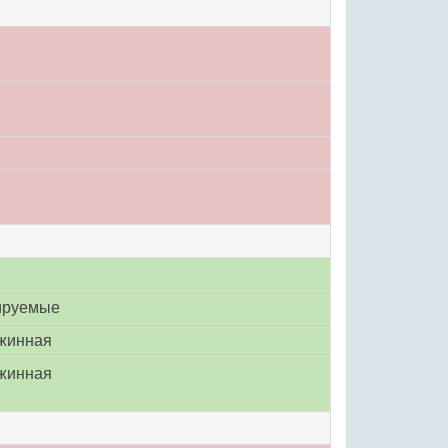
ируемые
ужинная
ужинная