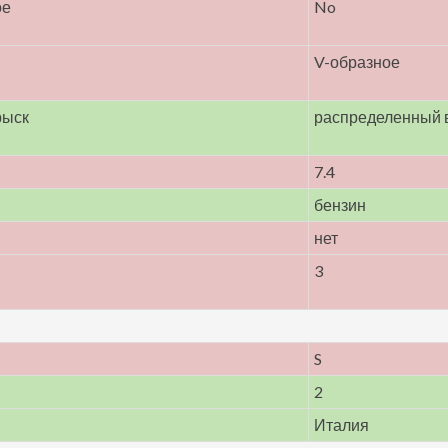
ое
No
V-образное
рыск
распределенный 
7.4
бензин
нет
3
S
2
Италия