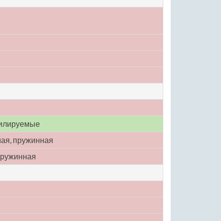
тилируемые
ая, пружинная
пружинная