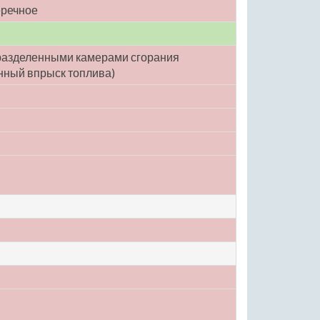
еречное
еразделенными камерами сгорания
нный впрыск топлива)