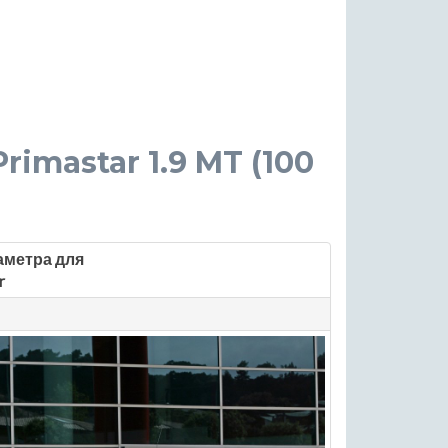
Primastar 1.9 MT (100
аметра для
r