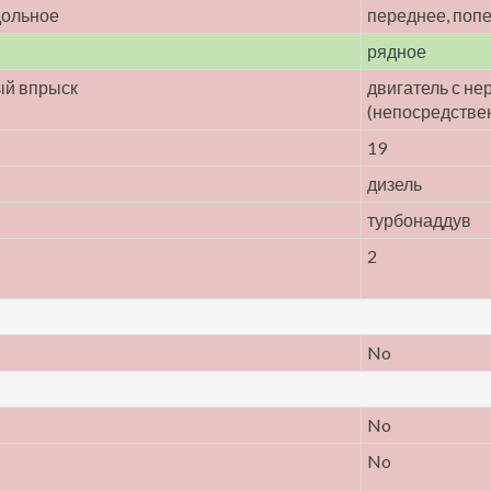
дольное
переднее, поп
рядное
ый впрыск
двигатель с н
(непосредстве
19
дизель
турбонаддув
2
No
No
No