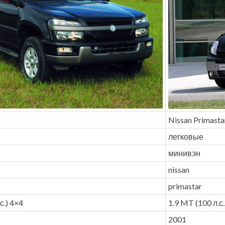
Nissan Primasta
легковые
минивэн
nissan
primastar
с.) 4×4
1.9 MT (100 л.с.
2001