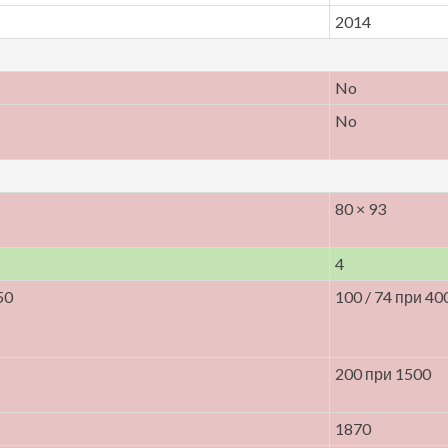
2014
No
No
80 × 93
4
50
100 / 74 при 40
200 при 1500
1870