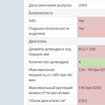
Дата окончания выпуска
2009
Безопасность
ABS
Yes
Подушка безопасности
Yes
водителя
Двигатель
Диаметр цилиндра и ход
85.5 × 100
поршня, мм
Количество цилиндров
4
Максимальная
126 / 93 при 52
мощность,л.с./кВт при об/
мин
Максимальный крутящий
190 при 4200
момент,Н*м при об/мин
Объем двигателя, см³
2351