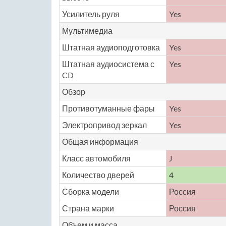
Усилитель руля
Yes
Мультимедиа
Штатная аудиоподготовка
Yes
Штатная аудиосистема с
Yes
CD
Обзор
Противотуманные фары
Yes
Электропривод зеркал
Yes
Общая информация
Класс автомобиля
J
Количество дверей
4
Сборка модели
Россия
Страна марки
Россия
Объем и масса