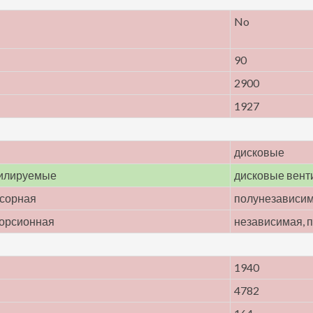
No
90
2900
1927
дисковые
тилируемые
дисковые вен
ссорная
полунезависим
торсионная
независимая, 
1940
4782