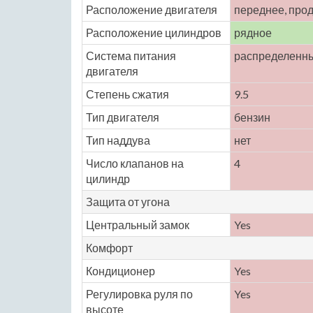
Расположение двигателя
переднее, про
Расположение цилиндров
рядное
Система питания
распределенн
двигателя
Степень сжатия
9.5
Тип двигателя
бензин
Тип наддува
нет
Число клапанов на
4
цилиндр
Защита от угона
Центральный замок
Yes
Комфорт
Кондиционер
Yes
Регулировка руля по
Yes
высоте