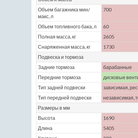
Объем багажника мин/
700
макс, л
Объем топливного бака, л
60
Полная масса, кг
2605
Снаряженная масса, кг
1730
Подвеска и тормоза
Задние тормоза
барабанные
Передние тормоза
дисковые вен
Тип задней подвески
зависимая, ре
Тип передней подвески
независимая, 
Размеры в мм
Высота
1690
Длина
5405