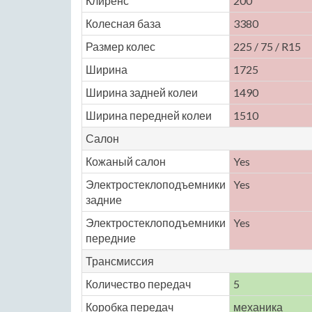
Клиренс
200
Колесная база
3380
Размер колес
225 / 75 / R15
Ширина
1725
Ширина задней колеи
1490
Ширина передней колеи
1510
Салон
Кожаный салон
Yes
Электростеклоподъемники
Yes
задние
Электростеклоподъемники
Yes
передние
Трансмиссия
Количество передач
5
Коробка передач
механика