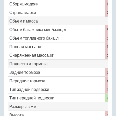
Сборка модели
No
Страна марки
СШ
Объем и масса
Объем багажника мин/макс, л
99
Объем топливного бака, л
32
Полная масса, кг
No
Снаряженная масса, кг
1090
Подвеска и тормоза
Задние тормоза
бар
Передние тормоза
диск
Тип задней подвески
полу
Тип передней подвески
неза
Размеры в мм
Высота
1501