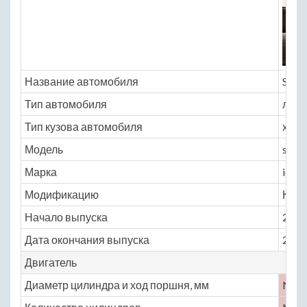
Название автомобиля
Scion
Тип автомобиля
легк
Тип кузова автомобиля
хэтчб
Модель
scion
Марка
iqq
Модификацию
Комп
Начало выпуска
2011
Дата окончания выпуска
2016
Двигатель
Диаметр цилиндра и ход поршня, мм
No