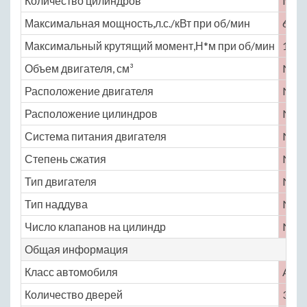
Количество цилиндров
No
Максимальная мощность,л.с./кВт при об/мин
63 /
Максимальный крутящий момент,Н*м при об/мин
163 
Объем двигателя, см³
No
Расположение двигателя
No
Расположение цилиндров
No
Система питания двигателя
No
Степень сжатия
No
Тип двигателя
No
Тип наддува
No
Число клапанов на цилиндр
No
Общая информация
Класс автомобиля
A
Количество дверей
3