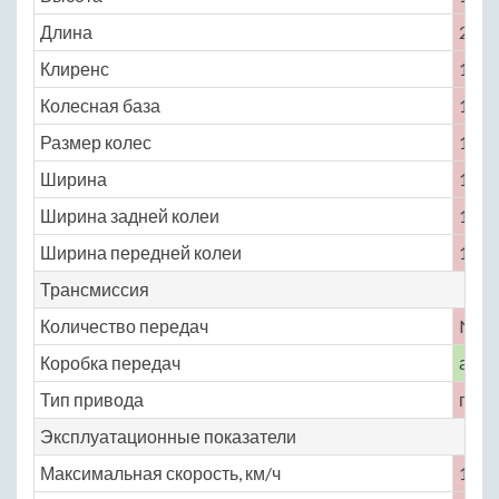
Длина
2985
Клиренс
135
Колесная база
1999
Размер колес
175 /
Ширина
1679
Ширина задней колеи
1461
Ширина передней колеи
1481
Трансмиссия
Количество передач
No
Коробка передач
авто
Тип привода
пере
Эксплуатационные показатели
Максимальная скорость, км/ч
125