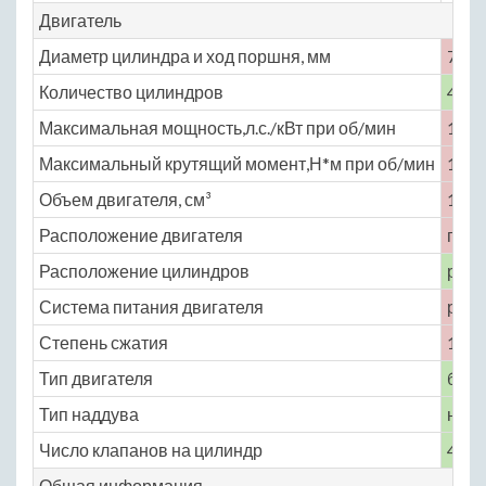
Двигатель
Диаметр цилиндра и ход поршня, мм
75 × 
Количество цилиндров
4
Максимальная мощность,л.с./кВт при об/мин
109 
Максимальный крутящий момент,Н*м при об/мин
141 
Объем двигателя, см³
1496
Расположение двигателя
пере
Расположение цилиндров
рядн
Система питания двигателя
расп
Степень сжатия
10.5
Тип двигателя
бенз
Тип наддува
нет
Число клапанов на цилиндр
4
Общая информация