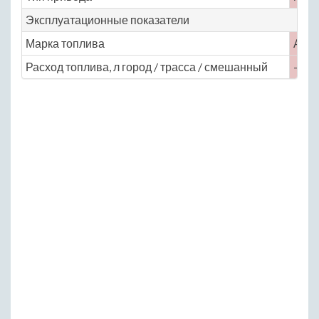
Эксплуатационные показатели
Марка топлива
АИ-
Расход топлива, л город / трасса / смешанный
— / —