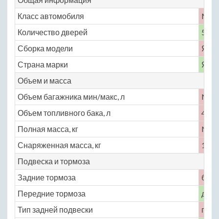
Класс автомобиля
M
Количество дверей
5
Сборка модели
Япо
Страна марки
Япо
Объем и масса
Объем багажника мин/макс, л
No
Объем топливного бака, л
45
Полная масса, кг
No
Снаряженная масса, кг
1150
Подвеска и тормоза
Задние тормоза
бар
Передние тормоза
диск
Тип задней подвески
полу