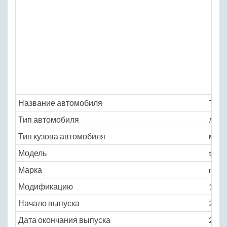
Название автомобиля
Toyo
Тип автомобиля
легк
Тип кузова автомобиля
мин
Модель
toyo
Марка
raum
Модификацию
1.5 A
Начало выпуска
2003
Дата окончания выпуска
2011