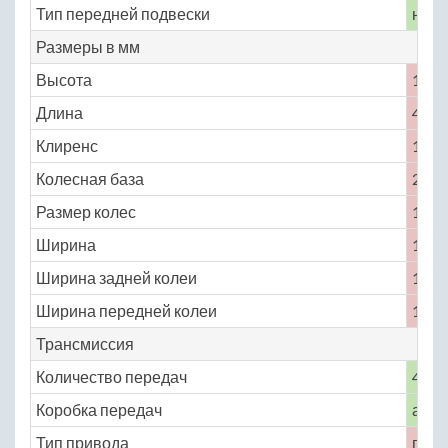
Тип передней подвески
неза
Размеры в мм
Высота
1535
Длина
4045
Клиренс
150
Колесная база
2500
Размер колес
175 /
Ширина
1690
Ширина задней колеи
1430
Ширина передней колеи
1455
Трансмиссия
Количество передач
4
Коробка передач
авто
Тип привода
пере