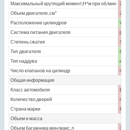
Максимальный крутящий момент,Н*м при об/мин
272 
Объем двигателя, см³
2954
Расположение цилиндров
V-об
Система питания двигателя
расп
Степень сжатия
9.5
Тип двигателя
бенз
Тип наддува
нет
Число клапанов на цилиндр
4
Общая информация
Класс автомобиля
E
Количество дверей
4
Страна марки
Япо
Объем и масса
Объем багажника мин/макс, л
360