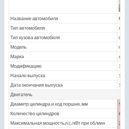
Название автомобиля
Mazd
Тип автомобиля
легк
Тип кузова автомобиля
седа
Модель
maz
Марка
senti
Модификацию
3.0 A
Начало выпуска
1995
Дата окончания выпуска
1999
Двигатель
Диаметр цилиндра и ход поршня, мм
90 × 
Количество цилиндров
6
Максимальная мощность,л.с./кВт при об/мин
205 