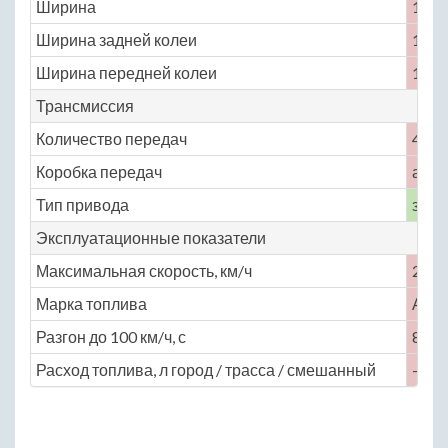
Ширина
1795
Ширина задней колеи
1520
Ширина передней колеи
1510
Трансмиссия
Количество передач
4
Коробка передач
авто
Тип привода
задн
Эксплуатационные показатели
Максимальная скорость, км/ч
220
Марка топлива
АИ-
Разгон до 100 км/ч, с
8.8
Расход топлива, л город / трасса / смешанный
— / —