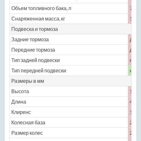
Объем топливного бака, л
70
Снаряженная масса, кг
1600
Подвеска и тормоза
Задние тормоза
диск
Передние тормоза
диск
Тип задней подвески
неза
Тип передней подвески
неза
Размеры в мм
Высота
1420
Длина
4895
Клиренс
130
Колесная база
2850
Размер колес
205 /